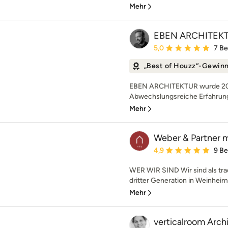
Mehr
EBEN ARCHITEK
Durchschnittliche Bewe
5,0
7 B
„Best of Houzz“-Gewin
EBEN ARCHITEKTUR wurde 2011
Abwechslungsreiche Erfahrunge
Mehr
Weber & Partner m
Durchschnittliche Bewe
4,9
9 B
WER WIR SIND Wir sind als trad
dritter Generation in Weinheim 
Mehr
verticalroom Arch