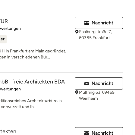
TUR
Nachricht
rtung: 5 von 5 Sternen
ewertungen
Saalburgstraße 7,
60385 Frankfurt
ner
 in Frankfurt am Main gegründet.
n in verschiedenen Bür...
bB | freie Architekten BDA
Nachricht
rtung: 4.9 von 5 Sternen
ewertungen
Multring 63, 69469
Weinheim
itionsreiches Architekturbüro in
verwurzelt und Ih...
itekten
Nachricht