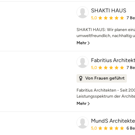
SHAKTI HAUS
Durchschnittliche Bewe
5,0
7 B
SHAKTI HAUS: Wir planen einz
umweltfreundlich, nachhaltig 
Mehr
Fabritius Architek
Durchschnittliche Bewe
5,0
7 B
Von Frauen geführt
Fabritius Architekten - Seit 2
Leistungsspektrum der Architek
Mehr
MundS Architekt
Durchschnittliche Bewe
5,0
6 B