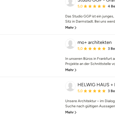
Studio GGP - Grä
Durchschnittliche Bewe
5,0
4 B
Das Studio GGP ist ein junges,
Sitz in Darmstadt. Bei uns werde
Mehr
mo+ architekten
Durchschnittliche Bewe
5,0
3 B
In unseren Büros in Frankfurt
Projekte an der Schnittstelle v
Mehr
HELWIG HAUS + 
Durchschnittliche Bewe
5,0
3 B
Unsere Architektur – im Dialog
Suche nach gültigen Aussagen 
Mehr