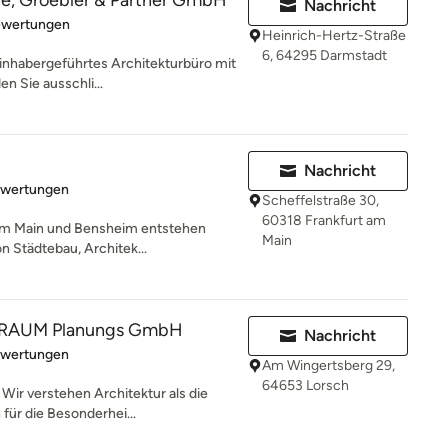
fe, Groebler & Partner GmbH
Nachricht
rtung: 5 von 5 Sternen
ewertungen
Heinrich-Hertz-Straße
6, 64295 Darmstadt
 inhabergeführtes Architekturbüro mit
n Sie ausschli...
Nachricht
rtung: 5 von 5 Sternen
ewertungen
Scheffelstraße 30,
60318 Frankfurt am
 am Main und Bensheim entstehen
Main
on Städtebau, Architek...
RAUM Planungs GmbH
Nachricht
rtung: 5 von 5 Sternen
ewertungen
Am Wingertsberg 29,
64653 Lorsch
 Wir verstehen Architektur als die
für die Besonderhei...