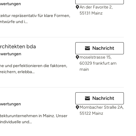
rtung: 5 von 5 Sternen
ewertungen
An der Favorite 2,
55131 Mainz
tektur repräsentativ für klare Formen,
ntwürfe und i...
chitekten bda
Nachricht
rtung: 5 von 5 Sternen
ewertungen
moselstrasse 15,
60329 frankfurt am
me und perfektionieren die faktoren,
main
eichern, erlebba...
Nachricht
rtung: 5 von 5 Sternen
ewertungen
Mombacher Straße 2A,
55122 Mainz
hitekturunternehmen in Mainz. Unser
ndividuelle und...