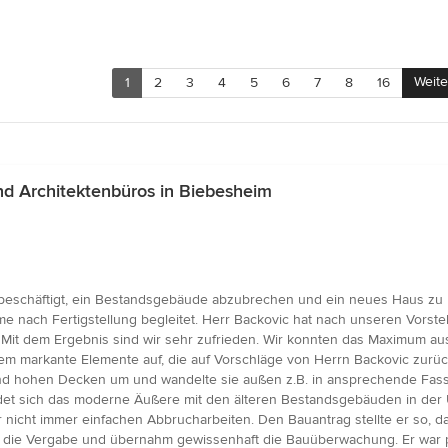
Weite
1
2
3
4
5
6
7
8
16
d Architektenbüros in Biebesheim
beschäftigt, ein Bestandsgebäude abzubrechen und ein neues Haus zu b
 nach Fertigstellung begleitet. Herr Backovic hat nach unseren Vorste
. Mit dem Ergebnis sind wir sehr zufrieden. Wir konnten das Maximum a
dem markante Elemente auf, die auf Vorschläge von Herrn Backovic zurü
d hohen Decken um und wandelte sie außen z.B. in ansprechende Fass
indet sich das moderne Äußere mit den älteren Bestandsgebäuden in 
 nicht immer einfachen Abbrucharbeiten. Den Bauantrag stellte er so, 
 die Vergabe und übernahm gewissenhaft die Bauüberwachung. Er war prak