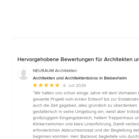
Hervorgehobene Bewertungen für Architekten un
NEURAUM Architekten
Architekten und Architektenbüros in Biebesheim
Durchschnittliche
6. Juli 2026
Bewertung:
“Wir hatten uns schon einige Jahre mit dem Vorhaben 
5
gesamte Projekt vom ersten Entwurf bis zur Endabnahme
von
auch die Zeit gegeben, alles gründlich zu überdenken
5
gestalterisch in seine Umgebung ein, weist aber trotz
Sternen
großzügigem Eingangsbereich, hellem Treppenhaus un
Klinkerriemchen und klare Linienführung. Damit verb
erforderlichen Abbruchkonzept und der Begleitung der
beginnen konnten. Herr Backovic begleitete uns durch