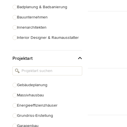
Badplanung & Badsanierung
Bauunternehmen
Innenarchitekten
Interior Designer & Raumausstatter
Küchenplanung
Projektart
Landschaftsarchitekten
Armaturen & Sanitärbedarf
Beleuchtung
Gebäudeplanung
Einbauschränke
Massivhausbau
Alle anzeigen
Energieeffizienzhäuser
Grundriss-Erstellung
Garagenbau