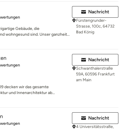
Nachricht
rtung: 5 von 5 Sternen
ewertungen
Fürstengrunder-
Strasse, 100c, 64732
igartige Gebäude, die
Bad König
und wohngesund sind. Unser ganzheit...
ten
Nachricht
rtung: 5 von 5 Sternen
ewertungen
Schwanthalerstraße
59A, 60596 Frankfurt
am Main
009 decken wir das gesamte
tur und Innenarchitektur ab...
en
Nachricht
rtung: 5 von 5 Sternen
ewertungen
4 Universitätsstraße,