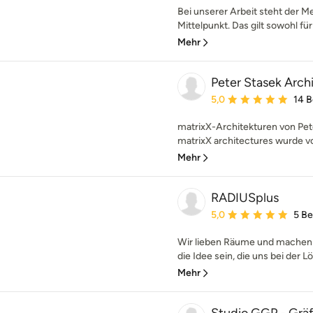
Bei unserer Arbeit steht der M
Mittelpunkt. Das gilt sowohl für
Mehr
Peter Stasek Arch
Durchschnittliche Bewe
5,0
14 
matrixX-Architekturen von Pet
matrixX architectures wurde vo
Mehr
RADIUSplus
Durchschnittliche Bewe
5,0
5 B
Wir lieben Räume und machen si
die Idee sein, die uns bei der L
Mehr