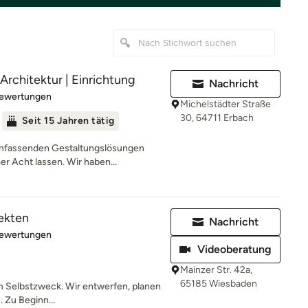
Architektur | Einrichtung
Nachricht
rtung: 4.7 von 5 Sternen
Bewertungen
Michelstädter Straße
30, 64711 Erbach
Seit 15 Jahren tätig
mfassenden Gestaltungslösungen
er Acht lassen. Wir haben...
ekten
Nachricht
rtung: 4.9 von 5 Sternen
Bewertungen
Videoberatung
Mainzer Str. 42a,
65185 Wiesbaden
um Selbstzweck. Wir entwerfen, planen
. Zu Beginn...