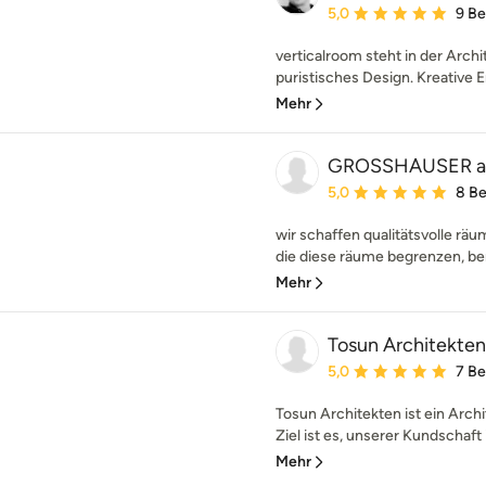
Durchschnittliche Bewe
5,0
9 B
verticalroom steht in der Archi
puristisches Design. Kreative E
Mehr
GROSSHAUSER ar
Durchschnittliche Bewe
5,0
8 B
wir schaffen qualitätsvolle räu
die diese räume begrenzen, ber
Mehr
Tosun Architekten
Durchschnittliche Bewe
5,0
7 B
Tosun Architekten ist ein Arc
Ziel ist es, unserer Kundschaft i
Mehr