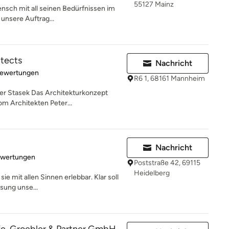
55127 Mainz
ensch mit all seinen Bedürfnissen im
 unsere Auftrag...
itects
Nachricht
rtung: 5 von 5 Sternen
Bewertungen
R6 1, 68161 Mannheim
er Stasek Das Architekturkonzept
m Architekten Peter...
Nachricht
rtung: 5 von 5 Sternen
ewertungen
Poststraße 42, 69115
Heidelberg
e mit allen Sinnen erlebbar. Klar soll
ösung unse...