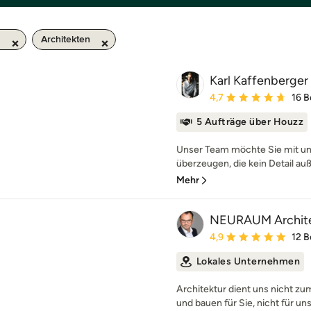
m
Architekten
Karl Kaffenberger 
Durchschnittliche Bewe
4,7
16 
5 Aufträge über Houzz
Unser Team möchte Sie mit u
überzeugen, die kein Detail auß
Mehr
NEURAUM Archit
Durchschnittliche Bewe
4,9
12 
Lokales Unternehmen
Architektur dient uns nicht z
und bauen für Sie, nicht für uns