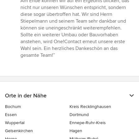
Am Ende können wir auf ein Ergebnis blicken, das
nicht nur unseren Wünschen entspricht, sondern
diese sogar übertroffen hat. Wir sind Herrn
Stiepelmann und seinem Team sehr dankbar und
können sie uneingeschränkt weiterempfehlen.
Sollte ein weiterer Umbau oder Bauvorhaben
anstehen, wird One!Contact erneut unsere erste
Wahl sein. Ein herzliches Dankeschön an das
gesamte Team!”
Orte in der Nähe
Bochum
Kreis Recklinghausen
Essen
Dortmund
Wuppertal
Ennepe-Ruhr-Kreis
Gelsenkirchen
Hagen
Herne
Mülheim (Ruhr)