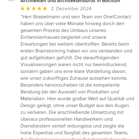
Architekten und Architektenbüros in Bochum
Durchschnittliche
2. Dezember 2024
Bewertung:
“Herr Stiepelmann und sein Team von One!Contact
5
haben uns über viele Monate hinweg durch den
von
gesamten Prozess des Umbaus unseres
5
Einfamilienhauses begleitet und unsere
Sternen
Erwartungen bei weitem übertroffen. Bereits beim
ersten Brainstorming haben wir uns verstanden und
gut aufgehoben gefühlt. Die darauffolgenden
Visualisierungen waren nicht nur beeindruckend,
sondern gaben uns eine klare Vorstellung davon,
wie unser zukünftiges Zuhause aussehen könnte.
Besonders hervorzuheben ist die kompetente
Beratung bei der Auswahl von Produkten und
Materialien. Hier wurde großer Wert auf Qualität und
Design gelegt, ohne unser Budget aus den Augen
zu verlieren. Die anschließende Umsetzung mit
überaus professionellen Handwerkern und
Dienstleistern verlief reibungslos und zeigte die
hohe Expertise und Sorgfalt des gesamten Teams.