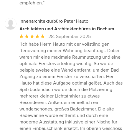
empfehlen.”
Innenarchitekturbüro Peter Hauto
Architekten und Architektenbüros in Bochum
Durchschnittliche
28. September 2025
Bewertung:
“Ich habe Herrn Hauto mit der vollständigen
5
Renovierung meiner Wohnung beauftragt. Dabei
von
waren mir eine maximale Raumnutzung und eine
5
optimale Fensterverteilung wichtig. So wurde
Sternen
beispielsweise eine Wand entfernt, um dem Bad
Zugang zu einem Fenster zu verschaffen. Herr
Hauto hat diese Aufgabe optimal gelöst. Auch das
Spitzbodendach wurde durch die Platzierung
mehrerer kleiner Lichtstrahler zu etwas
Besonderem. Außerdem erhielt ich ein
wunderschönes, großes Badezimmer. Die alte
Badewanne wurde entfernt und durch eine
moderne Ausstattung inklusive einer Nische für
einen Einbauschrank ersetzt. Im oberen Geschoss