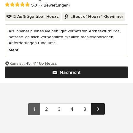
Durchschnittliche Bewertung: 5 von 5 Sternen
5,0
(7 Bewertungen)
2 Aufträge über Houzz
„Best of Houzz“-Gewinner
Als Inhaberin eines kleinen, gut vernetzten Architekturbüros,
befasse ich mich vornehmlich mit allen architektonischen
Anforderungen rund ums...
Mehr
Kanalstr. 45, 41460 Neuss
Nachricht
1
2
3
4
8