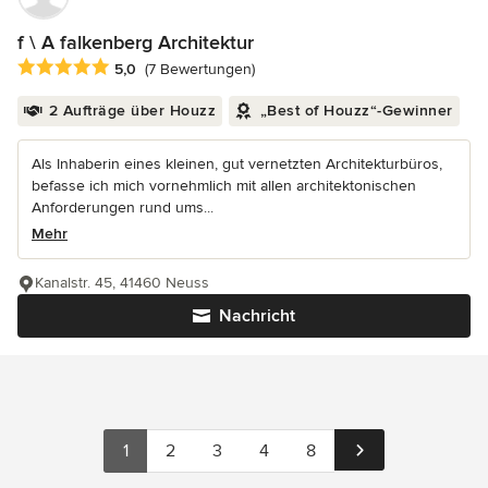
f \ A falkenberg Architektur
Durchschnittliche Bewertung: 5 von 5 Sternen
5,0
(7 Bewertungen)
2 Aufträge über Houzz
„Best of Houzz“-Gewinner
Als Inhaberin eines kleinen, gut vernetzten Architekturbüros,
befasse ich mich vornehmlich mit allen architektonischen
Anforderungen rund ums...
Mehr
Kanalstr. 45, 41460 Neuss
Nachricht
1
2
3
4
8