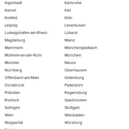
Ingolstadt
Karlsruhe
Kassel
Kiel
Krefeld
Köln
Leipzig
Leverkusen
Ludwigshafen-am-Rhein
Lübeck
Magdeburg
Mainz
Mannheim
Mönchen­gladbach
Mülheim-an-der-Ruhr
München
Münster
Neuss
Nürnberg
Oberhausen
Offenbach-am-Main
Oldenburg
Osnabrück
Paderborn
Potsdam
Regensburg
Rostock
Saarbrücken
Solingen
Stuttgart
Wien
Wiesbaden
Wuppertal
Würzburg