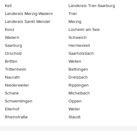
Kell
Landkreis Trier-Saarburg
Landkreis Merzig-Wadern
Trier
Landkreis Sankt Wendel
Merzig
Konz
Losheim am See
Wadern
Schweich
Saarburg
Hermeskeil
Orscholz
Saarhölzbach
Britten
Weiten
Trittenheim
Bethingen
Naurath
Dreisbach
Niederweiler
Ripplingen
Schank
Michelbach
Schwemlingen
Oppen
Ellerhof
Weiler
Rheinstraße
Staudt