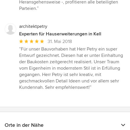
Sternen
Heransgehensweise -, profitieren alle beteiligten
Parteien.”
architektpetry
Experten für Hauserweiterungen in Kell
Durchschnittliche
31. Mai 2018
Bewertung:
“Für unser Bauvorhaben hat Herr Petry ein super
5
Entwurf gezeichnet. Diesen hat er unter Einhaltung
von
der Baukosten zeitgerecht realisiert. Unser Traum
5
vom Eigenheim in modernstem Stil ist in Erfüllung
Sternen
gegangen. Herr Petry ist sehr kreativ, mit
geschmackvollen Detail Ideen und vor allem sehr
Kundennah. Sehr empfehlenswert!”
Orte in der Nähe