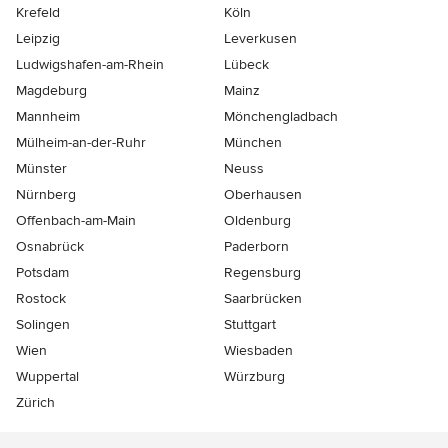
Krefeld
Köln
Leipzig
Leverkusen
Ludwigshafen-am-Rhein
Lübeck
Magdeburg
Mainz
Mannheim
Mönchen­gladbach
Mülheim-an-der-Ruhr
München
Münster
Neuss
Nürnberg
Oberhausen
Offenbach-am-Main
Oldenburg
Osnabrück
Paderborn
Potsdam
Regensburg
Rostock
Saarbrücken
Solingen
Stuttgart
Wien
Wiesbaden
Wuppertal
Würzburg
Zürich