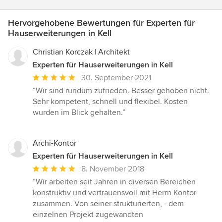
Hervorgehobene Bewertungen für Experten für
Hauserweiterungen in Kell
Christian Korczak | Architekt
Experten für Hauserweiterungen in Kell
Durchschnittliche
30. September 2021
Bewertung:
“Wir sind rundum zufrieden. Besser gehoben nicht.
5
Sehr kompetent, schnell und flexibel. Kosten
von
wurden im Blick gehalten.”
5
Sternen
Archi-Kontor
Experten für Hauserweiterungen in Kell
Durchschnittliche
8. November 2018
Bewertung:
“Wir arbeiten seit Jahren in diversen Bereichen
5
konstruktiv und vertrauensvoll mit Herrn Kontor
von
zusammen. Von seiner strukturierten, - dem
5
einzelnen Projekt zugewandten