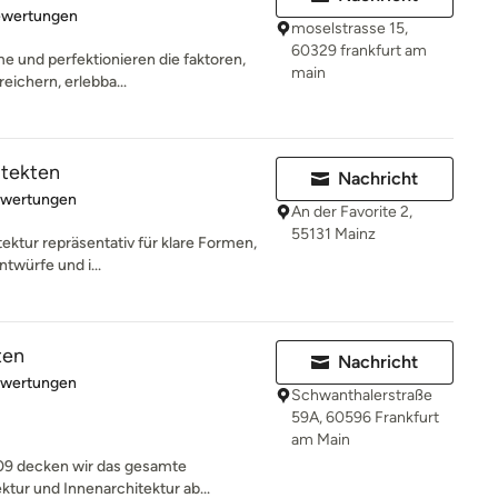
rtung: 5 von 5 Sternen
ewertungen
moselstrasse 15,
60329 frankfurt am
me und perfektionieren die faktoren,
main
eichern, erlebba...
itekten
Nachricht
rtung: 5 von 5 Sternen
ewertungen
An der Favorite 2,
55131 Mainz
tektur repräsentativ für klare Formen,
ntwürfe und i...
ten
Nachricht
rtung: 5 von 5 Sternen
ewertungen
Schwanthalerstraße
59A, 60596 Frankfurt
am Main
009 decken wir das gesamte
tur und Innenarchitektur ab...