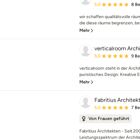
Durchschnittliche Bewe
5,0
8 B
wir schaffen qualitätsvolle räu
die diese räume begrenzen, ber
Mehr
verticalroom Arch
Durchschnittliche Bewe
5,0
9 B
verticalroom steht in der Archi
puristisches Design. Kreative E
Mehr
Fabritius Architek
Durchschnittliche Bewe
5,0
7 B
Von Frauen geführt
Fabritius Architekten - Seit 2
Leistungsspektrum der Architek