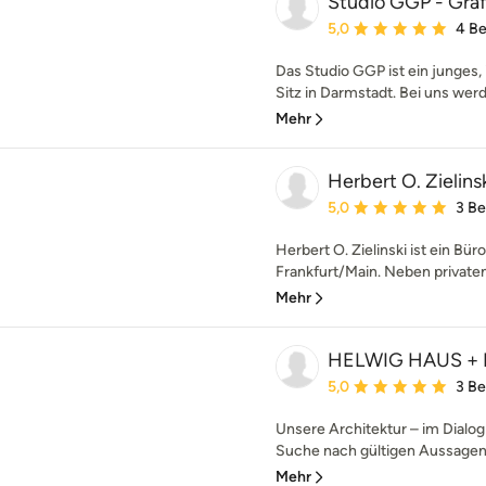
Studio GGP - Grä
Durchschnittliche Bewe
5,0
4 B
Das Studio GGP ist ein junges,
Sitz in Darmstadt. Bei uns werde
Mehr
Herbert O. Zielins
Durchschnittliche Bewe
5,0
3 B
Herbert O. Zielinski ist ein Bü
Frankfurt/Main. Neben privat
Mehr
HELWIG HAUS + 
Durchschnittliche Bewe
5,0
3 B
Unsere Architektur – im Dialog
Suche nach gültigen Aussagen 
Mehr