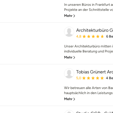
In unseren Büros in Frankfurt
Projekte an der Schnittstelle v
Mehr
Architekturbüro 
Durchschnittliche Bewe
4,8
6 B
Unser Architekturbüro mitten 
individuelle Beratung und Proje
Mehr
Tobias Grünert Ar
Durchschnittliche Bewe
5,0
4 B
Wir betreuen alle Arten von B
hauptsächlich in den Leistungsp
Mehr