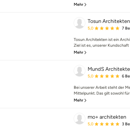
Mehr
Tosun Architekten
Durchschnittliche Bewe
5,0
7 B
Tosun Architekten ist ein Arc
Ziel ist es, unserer Kundschaft i
Mehr
MundS Architekt
Durchschnittliche Bewe
5,0
6 B
Bei unserer Arbeit steht der M
Mittelpunkt. Das gilt sowohl für
Mehr
mo+ architekten
Durchschnittliche Bewe
5,0
3 B