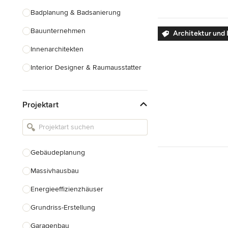
Badplanung & Badsanierung
Bauunternehmen
Architektur und 
Innenarchitekten
Interior Designer & Raumausstatter
Küchenplanung
Projektart
Landschaftsarchitekten
Armaturen & Sanitärbedarf
Beleuchtung
Gebäudeplanung
Einbauschränke
Massivhausbau
Alle anzeigen
Energieeffizienzhäuser
Grundriss-Erstellung
Garagenbau