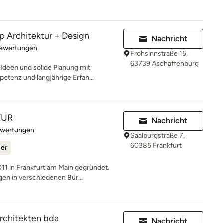
Architektur + Design
Nachricht
rtung: 4.9 von 5 Sternen
Bewertungen
Frohsinnstraße 15,
63739 Aschaffenburg
Ideen und solide Planung mit
etenz und langjährige Erfah...
TUR
Nachricht
rtung: 5 von 5 Sternen
ewertungen
Saalburgstraße 7,
60385 Frankfurt
ner
 in Frankfurt am Main gegründet.
n in verschiedenen Bür...
chitekten bda
Nachricht