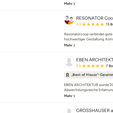
Mehr
RESONATOR Coop 
Durchschnittliche Bewe
4,9
13 
Resonatorcoop verbindet gute 
hochwertiger Gestaltung. Komp
Mehr
EBEN ARCHITEK
Durchschnittliche Bewe
5,0
7 B
„Best of Houzz“-Gewin
EBEN ARCHITEKTUR wurde 2011
Abwechslungsreiche Erfahrunge
Mehr
GROSSHAUSER ar