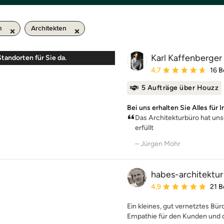
m
Architekten
Karl Kaffenberger 
Standorten für Sie da.
Durchschnittliche Bewe
4,7
16 
5 Aufträge über Houzz
Bei uns erhalten Sie Alles für
Das Architekturbüro hat uns
erfüllt
– Jürgen Mohr
habes-architektur
Durchschnittliche Bewe
4,9
21 
Ein kleines, gut vernetztes Bü
Empathie für den Kunden und 