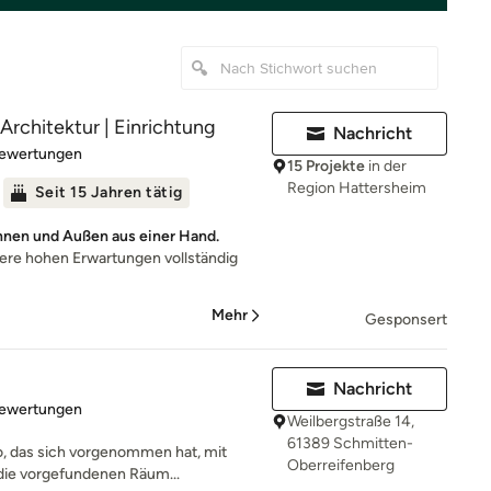
Architektur | Einrichtung
Nachricht
rtung: 4.7 von 5 Sternen
Bewertungen
15 Projekte
in der
Region Hattersheim
Seit 15 Jahren tätig
 Innen und Außen aus einer Hand.
ere hohen Erwartungen vollständig
Mehr
Gesponsert
Nachricht
rtung: 4.9 von 5 Sternen
Bewertungen
Weilbergstraße 14,
61389 Schmitten-
ro, das sich vorgenommen hat, mit
Oberreifenberg
die vorgefundenen Räum...