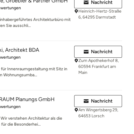
fe, Groebler & Partner GmbH
Nachricht
rtung: 5 von 5 Sternen
ewertungen
Heinrich-Hertz-Straße
6, 64295 Darmstadt
 inhabergeführtes Architekturbüro mit
n Sie ausschli...
ki, Architekt BDA
Nachricht
rtung: 5 von 5 Sternen
ewertungen
Zum Apothekerhof 8,
60594 Frankfurt am
ro für Innenraumgestaltung mit Sitz in
Main
em Wohnungsumba...
RAUM Planungs GmbH
Nachricht
rtung: 5 von 5 Sternen
ewertungen
Am Wingertsberg 29,
64653 Lorsch
 Wir verstehen Architektur als die
für die Besonderhei...