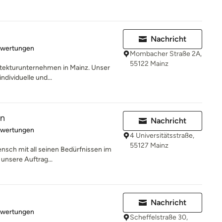
Nachricht
rtung: 5 von 5 Sternen
ewertungen
Mombacher Straße 2A,
55122 Mainz
hitekturunternehmen in Mainz. Unser
ndividuelle und...
en
Nachricht
rtung: 5 von 5 Sternen
ewertungen
4 Universitätsstraße,
55127 Mainz
ensch mit all seinen Bedürfnissen im
 unsere Auftrag...
Nachricht
rtung: 5 von 5 Sternen
ewertungen
Scheffelstraße 30,