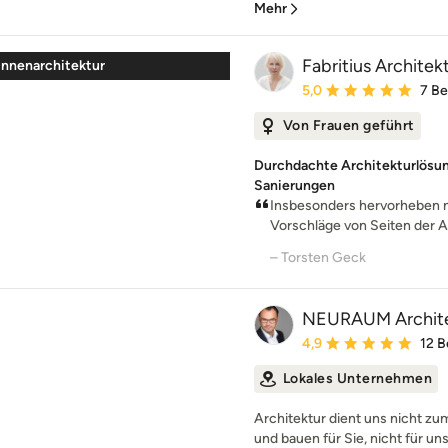
Mehr
Fabritius Architek
Innenarchitektur
Durchschnittliche Bewe
5,0
7 B
Von Frauen geführt
Durchdachte Architekturlösu
Sanierungen
Insbesonders hervorheben m
Vorschläge von Seiten der Ar
– Torsten Geck
NEURAUM Archit
Durchschnittliche Bewe
4,9
12 
Lokales Unternehmen
Architektur dient uns nicht z
und bauen für Sie, nicht für uns