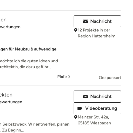
ten
Nachricht
rtung: 5 von 5 Sternen
ewertungen
12 Projekte
in der
Region Hattersheim
ngen für Neubau & aufwendige
öchte ich die guten Ideen und
chitektin, die dazu geführ...
Mehr
Gesponsert
ekten
Nachricht
rtung: 4.9 von 5 Sternen
Bewertungen
Videoberatung
Mainzer Str. 42a,
65185 Wiesbaden
um Selbstzweck. Wir entwerfen, planen
. Zu Beginn...