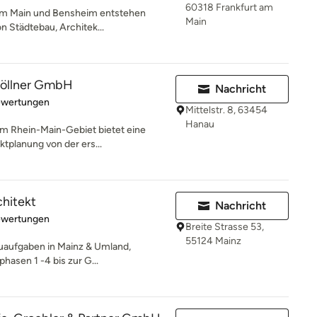
60318 Frankfurt am
 am Main und Bensheim entstehen
Main
on Städtebau, Architek...
Göllner GmbH
Nachricht
rtung: 4.8 von 5 Sternen
ewertungen
Mittelstr. 8, 63454
Hanau
im Rhein-Main-Gebiet bietet eine
ktplanung von der ers...
chitekt
Nachricht
rtung: 5 von 5 Sternen
ewertungen
Breite Strasse 53,
55124 Mainz
auaufgaben in Mainz & Umland,
hasen 1 -4 bis zur G...