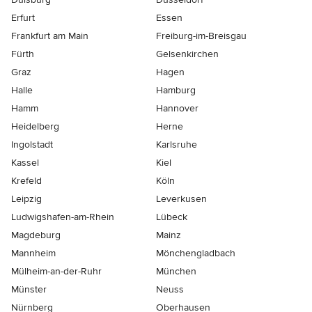
Erfurt
Essen
Frankfurt am Main
Freiburg-im-Breisgau
Fürth
Gelsenkirchen
Graz
Hagen
Halle
Hamburg
Hamm
Hannover
Heidelberg
Herne
Ingolstadt
Karlsruhe
Kassel
Kiel
Krefeld
Köln
Leipzig
Leverkusen
Ludwigshafen-am-Rhein
Lübeck
Magdeburg
Mainz
Mannheim
Mönchen­gladbach
Mülheim-an-der-Ruhr
München
Münster
Neuss
Nürnberg
Oberhausen