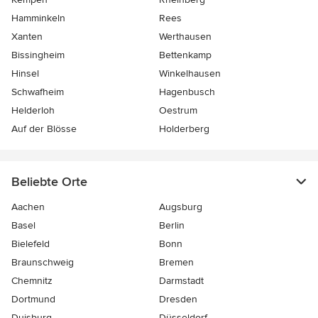
Hamminkeln
Rees
Xanten
Werthausen
Bissingheim
Bettenkamp
Hinsel
Winkelhausen
Schwafheim
Hagenbusch
Helderloh
Oestrum
Auf der Blösse
Holderberg
Beliebte Orte
Aachen
Augsburg
Basel
Berlin
Bielefeld
Bonn
Braunschweig
Bremen
Chemnitz
Darmstadt
Dortmund
Dresden
Duisburg
Düsseldorf