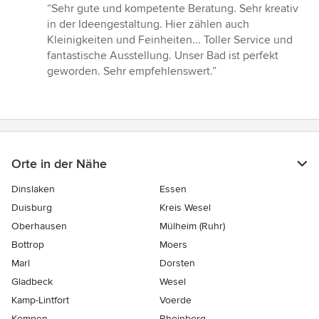
Bewertung:
“Sehr gute und kompetente Beratung. Sehr kreativ
5
in der Ideengestaltung. Hier zählen auch
von
Kleinigkeiten und Feinheiten... Toller Service und
5
fantastische Ausstellung. Unser Bad ist perfekt
Sternen
geworden. Sehr empfehlenswert.”
Orte in der Nähe
Dinslaken
Essen
Duisburg
Kreis Wesel
Oberhausen
Mülheim (Ruhr)
Bottrop
Moers
Marl
Dorsten
Gladbeck
Wesel
Kamp-Lintfort
Voerde
Kempen
Rheinberg