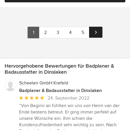
1
2
3
4
5
Hervorgehobene Bewertungen für Badplaner &
Badausstatter in Dinslaken
Scheelen GmbH Krefeld
Badplaner & Badausstatter in Dinslaken
Durchschnittliche
24. September 2022
Bewertung:
“Von Beginn an fühlten wir uns von Herrn van der
5
Ende bestens betreut. Er ging immer perfekt auf
von
unsere Wünsche ein. Ihm schien die
5
Kundenzufriedenheit sehr wichtig zu sein. Nach
Sternen