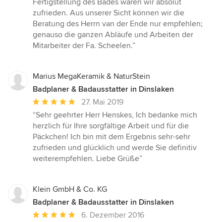
Fertigstellung des Bades waren wir absolut
zufrieden. Aus unserer Sicht können wir die
Beratung des Herrn van der Ende nur empfehlen;
genauso die ganzen Abläufe und Arbeiten der
Mitarbeiter der Fa. Scheelen.”
Marius MegaKeramik & NaturStein
Badplaner & Badausstatter in Dinslaken
Durchschnittliche
27. Mai 2019
Bewertung:
“Sehr geehrter Herr Henskes, Ich bedanke mich
5
herzlich für Ihre sorgfältige Arbeit und für die
von
Päckchen! Ich bin mit dem Ergebnis sehr-sehr
5
zufrieden und glücklich und werde Sie definitiv
Sternen
weiterempfehlen. Liebe Grüße”
Klein GmbH & Co. KG
Badplaner & Badausstatter in Dinslaken
Durchschnittliche
6. Dezember 2016