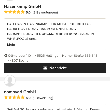
Hasenkamp GmbH
Durchschnittliche Bewertung: 5 von 5 Sternen
5,0
(2 Bewertungen)
BAD OASEN HASENKAMP – IHR MEISTERBETRIEB FÜR:
BADRENOVIERUNG, BADMODERNISIERUNG,
BADSANIERUNG, HEIZUNGMODERNISIERUNG, SAUNEN,
WHIRLPOOLS und...
Mehr
Krämersdorf 10 – 45525 Hattingen, Herner Straße 335-343,
44807 Bochum
Nachricht
domovari GmbH
Durchschnittliche Bewertung: 5 von 5 Sternen
5,0
(1 Bewertung)
Seit fast 30 Jahren produzieren wir mit viel Erfahrung, Know-