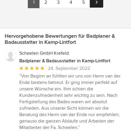
1
2
3
4
5
Hervorgehobene Bewertungen für Badplaner &
Badausstatter in Kamp-Lintfort
Scheelen GmbH Krefeld
Badplaner & Badausstatter in Kamp-Lintfort
Durchschnittliche
24. September 2022
Bewertung:
“Von Beginn an fühlten wir uns von Herrn van der
5
Ende bestens betreut. Er ging immer perfekt auf
von
unsere Wünsche ein. Ihm schien die
5
Kundenzufriedenheit sehr wichtig zu sein. Nach
Sternen
Fertigstellung des Bades waren wir absolut
zufrieden. Aus unserer Sicht können wir die
Beratung des Herrn van der Ende nur empfehlen;
genauso die ganzen Abläufe und Arbeiten der
Mitarbeiter der Fa. Scheelen.”