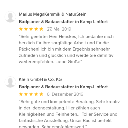
Marius MegaKeramik & NaturStein
Badplaner & Badausstatter in Kamp-Lintfort
Durchschnittliche
27. Mai 2019
Bewertung:
“Sehr geehrter Herr Henskes, Ich bedanke mich
5
herzlich für Ihre sorgfältige Arbeit und für die
von
Päckchen! Ich bin mit dem Ergebnis sehr-sehr
5
zufrieden und glücklich und werde Sie definitiv
Sternen
weiterempfehlen. Liebe Grüße”
Klein GmbH & Co. KG
Badplaner & Badausstatter in Kamp-Lintfort
Durchschnittliche
6. Dezember 2016
Bewertung:
“Sehr gute und kompetente Beratung. Sehr kreativ
5
in der Ideengestaltung. Hier zählen auch
von
Kleinigkeiten und Feinheiten... Toller Service und
5
fantastische Ausstellung. Unser Bad ist perfekt
Sternen
geworden. Sehr empfehlenswert.”