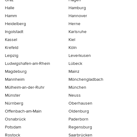
Halle
Hamburg
Hamm
Hannover
Heidelberg
Herne
Ingolstadt
Karlsruhe
Kassel
Kiel
Krefeld
Köln
Leipzig
Leverkusen
Ludwigshafen-am-Rhein
Lübeck
Magdeburg
Mainz
Mannheim
Mönchen­gladbach
Mülheim-an-der-Ruhr
München
Münster
Neuss
Nürnberg
Oberhausen
Offenbach-am-Main
Oldenburg
Osnabrück
Paderborn
Potsdam
Regensburg
Rostock
Saarbrücken