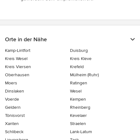
Orte in der Nähe
Kamp-Lintfort
Duisburg
Kreis Wesel
Kreis Kleve
Kreis Viersen
Krefeld
Oberhausen
Mülheim (Ruhr)
Moers
Ratingen
Dinslaken
Wesel
Voerde
Kempen
Geldern
Rheinberg
Tönisvorst
Kevelaer
Xanten
Straelen
Schlibeck
Lank-Latum
Lieversberg
Tack