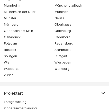
Mannheim
Mönchen­gladbach
Mülheim-an-der-Ruhr
München
Münster
Neuss
Nürnberg
Oberhausen
Offenbach-am-Main
Oldenburg
Osnabrück
Paderborn
Potsdam
Regensburg
Rostock
Saarbrücken
Solingen
Stuttgart
Wien
Wiesbaden
Wuppertal
Würzburg
Zürich
Projektart
Farbgestaltung
Kinderzimmerplanung