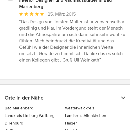
Interior Designer und Raumausstatter in Bad
Marienberg
Durchschnittliche
25. März 2015
Bewertung:
“Das Design von Torsten Müller ist unverwechselbar
5
gradlinig und klar, im Vordergund steht der Mensch
von
und die Atmospähre um sich darin sehr sehr wohl zu
5
fühlen. Mich beindruckt die Kreativität und das
Sternen
Gefühl wie der Designer die innerlichen Werte
umsetzt . Gerade zu himmlisch. Danke das es solch
einen Kollegen gibt . Gruß Uli Weinkath”
Orte in der Nähe
Bad Marienberg
Westerwaldkreis
Landkreis Limburg-Weilburg
Landkreis Altenkirchen
Dillenburg
Haiger