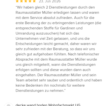
Durchschnittliche
23. Juli 2026
Bewertung:
“Wir haben gleich 2 Dienstleistungen durch den
5
Raumausstatter Müller erledigen lassen und waren
von
mit dem Service absolut zufrieden. Auch für die
5
erste Beratung der zu erbringenden Leistungen (die
Sternen
entsprechenden Stoffe für Gardinen und
Umrandung auszusuchen) hat sich das
Unternehmen viel Zeit gelassen, und uns die
Entscheidungen leicht gemacht, daher waren wir
sehr zufrieden mit der Beratung, so dass wir uns
gleich gut aufgehoben fühlten. Nach telefonischer
Absprache mit dem Raumausstatter Müller wurde
uns gleich mitgeteilt, wann die Dienstleistungen
erfolgen sollten und diese wurden dann auch
eingehalten. Der Raumausstatter Müller und sein
Team arbeitet sehr sauber und ordentlich und haben
keine Bedenken ihn nochmals für weitere
Dienstleistungen zu nehmen.”
decke wand boden Wohnfachmarkt UG