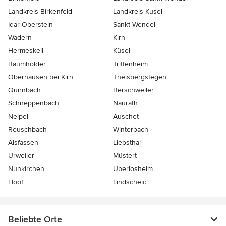
Landkreis Birkenfeld
Landkreis Kusel
Idar-Oberstein
Sankt Wendel
Wadern
Kirn
Hermeskeil
Küsel
Baumholder
Trittenheim
Oberhausen bei Kirn
Theisbergstegen
Quirnbach
Berschweiler
Schneppenbach
Naurath
Neipel
Auschet
Reuschbach
Winterbach
Alsfassen
Liebsthal
Urweiler
Müstert
Nunkirchen
Überlosheim
Hoof
Lindscheid
Beliebte Orte