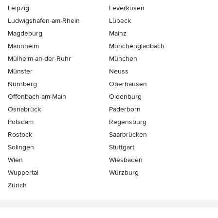
Leipzig
Leverkusen
Ludwigshafen-am-Rhein
Lübeck
Magdeburg
Mainz
Mannheim
Mönchen­gladbach
Mülheim-an-der-Ruhr
München
Münster
Neuss
Nürnberg
Oberhausen
Offenbach-am-Main
Oldenburg
Osnabrück
Paderborn
Potsdam
Regensburg
Rostock
Saarbrücken
Solingen
Stuttgart
Wien
Wiesbaden
Wuppertal
Würzburg
Zürich