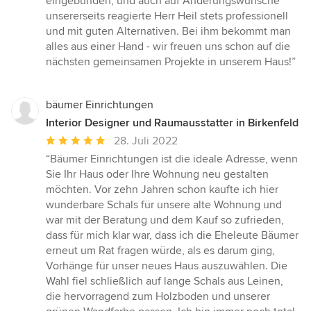
eingebunden, und auch auf Änderungswünsche
unsererseits reagierte Herr Heil stets professionell
und mit guten Alternativen. Bei ihm bekommt man
alles aus einer Hand - wir freuen uns schon auf die
nächsten gemeinsamen Projekte in unserem Haus!”
bäumer Einrichtungen
Interior Designer und Raumausstatter in Birkenfeld
Durchschnittliche
28. Juli 2022
Bewertung:
“Bäumer Einrichtungen ist die ideale Adresse, wenn
5
Sie Ihr Haus oder Ihre Wohnung neu gestalten
von
möchten. Vor zehn Jahren schon kaufte ich hier
5
wunderbare Schals für unsere alte Wohnung und
Sternen
war mit der Beratung und dem Kauf so zufrieden,
dass für mich klar war, dass ich die Eheleute Bäumer
erneut um Rat fragen würde, als es darum ging,
Vorhänge für unser neues Haus auszuwählen. Die
Wahl fiel schließlich auf lange Schals aus Leinen,
die hervorragend zum Holzboden und unserer