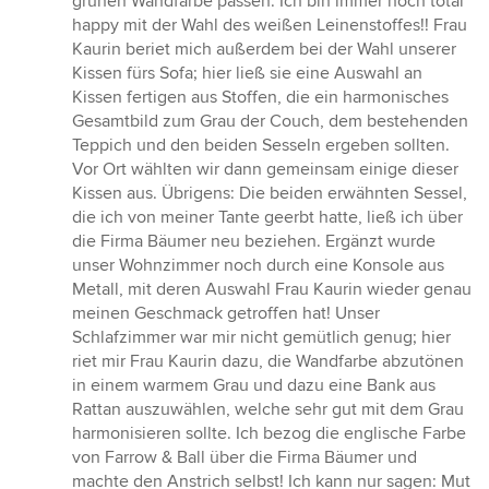
grünen Wandfarbe passen. Ich bin immer noch total
happy mit der Wahl des weißen Leinenstoffes!! Frau
Kaurin beriet mich außerdem bei der Wahl unserer
Kissen fürs Sofa; hier ließ sie eine Auswahl an
Kissen fertigen aus Stoffen, die ein harmonisches
Gesamtbild zum Grau der Couch, dem bestehenden
Teppich und den beiden Sesseln ergeben sollten.
Vor Ort wählten wir dann gemeinsam einige dieser
Kissen aus. Übrigens: Die beiden erwähnten Sessel,
die ich von meiner Tante geerbt hatte, ließ ich über
die Firma Bäumer neu beziehen. Ergänzt wurde
unser Wohnzimmer noch durch eine Konsole aus
Metall, mit deren Auswahl Frau Kaurin wieder genau
meinen Geschmack getroffen hat! Unser
Schlafzimmer war mir nicht gemütlich genug; hier
riet mir Frau Kaurin dazu, die Wandfarbe abzutönen
in einem warmem Grau und dazu eine Bank aus
Rattan auszuwählen, welche sehr gut mit dem Grau
harmonisieren sollte. Ich bezog die englische Farbe
von Farrow & Ball über die Firma Bäumer und
machte den Anstrich selbst! Ich kann nur sagen: Mut