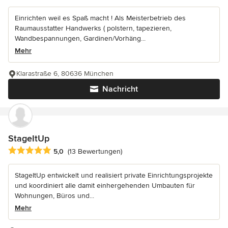
Einrichten weil es Spaß macht ! Als Meisterbetrieb des
Raumausstatter Handwerks ( polstern, tapezieren,
Wandbespannungen, Gardinen/Vorhäng...
Mehr
Klarastraße 6, 80636 München
Nachricht
StageItUp
Durchschnittliche Bewertung: 5 von 5 Sternen
5,0
(13 Bewertungen)
StageItUp entwickelt und realisiert private Einrichtungsprojekte
und koordiniert alle damit einhergehenden Umbauten für
Wohnungen, Büros und...
Mehr