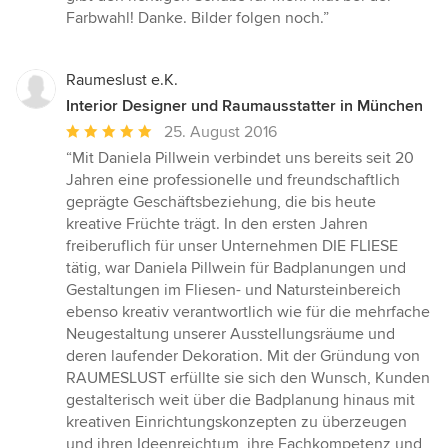
Farbwahl! Danke. Bilder folgen noch.”
Raumeslust e.K.
Interior Designer und Raumausstatter in München
Durchschnittliche
25. August 2016
Bewertung:
“Mit Daniela Pillwein verbindet uns bereits seit 20
5
Jahren eine professionelle und freundschaftlich
von
geprägte Geschäftsbeziehung, die bis heute
5
kreative Früchte trägt. In den ersten Jahren
Sternen
freiberuflich für unser Unternehmen DIE FLIESE
tätig, war Daniela Pillwein für Badplanungen und
Gestaltungen im Fliesen- und Natursteinbereich
ebenso kreativ verantwortlich wie für die mehrfache
Neugestaltung unserer Ausstellungsräume und
deren laufender Dekoration. Mit der Gründung von
RAUMESLUST erfüllte sie sich den Wunsch, Kunden
gestalterisch weit über die Badplanung hinaus mit
kreativen Einrichtungskonzepten zu überzeugen
und ihren Ideenreichtum, ihre Fachkompetenz und