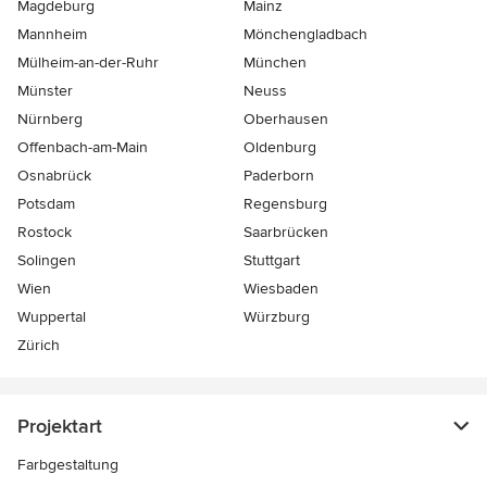
Magdeburg
Mainz
Mannheim
Mönchen­gladbach
Mülheim-an-der-Ruhr
München
Münster
Neuss
Nürnberg
Oberhausen
Offenbach-am-Main
Oldenburg
Osnabrück
Paderborn
Potsdam
Regensburg
Rostock
Saarbrücken
Solingen
Stuttgart
Wien
Wiesbaden
Wuppertal
Würzburg
Zürich
Projektart
Farbgestaltung