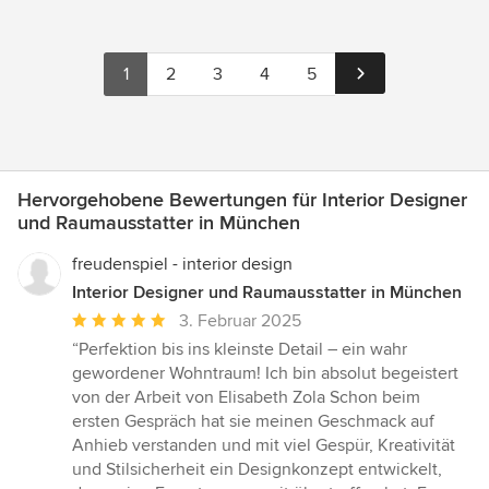
1
2
3
4
5
Hervorgehobene Bewertungen für Interior Designer
und Raumausstatter in München
freudenspiel - interior design
Interior Designer und Raumausstatter in München
Durchschnittliche
3. Februar 2025
Bewertung:
“Perfektion bis ins kleinste Detail – ein wahr
5
gewordener Wohntraum! Ich bin absolut begeistert
von
von der Arbeit von Elisabeth Zola Schon beim
5
ersten Gespräch hat sie meinen Geschmack auf
Sternen
Anhieb verstanden und mit viel Gespür, Kreativität
und Stilsicherheit ein Designkonzept entwickelt,