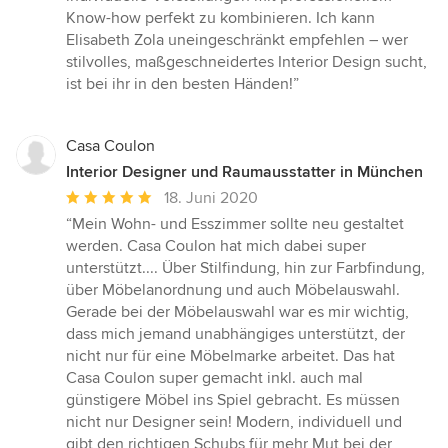
Know-how perfekt zu kombinieren. Ich kann
Elisabeth Zola uneingeschränkt empfehlen – wer
stilvolles, maßgeschneidertes Interior Design sucht,
ist bei ihr in den besten Händen!”
Casa Coulon
Interior Designer und Raumausstatter in München
Durchschnittliche
18. Juni 2020
Bewertung:
“Mein Wohn- und Esszimmer sollte neu gestaltet
5
werden. Casa Coulon hat mich dabei super
von
unterstützt.... Über Stilfindung, hin zur Farbfindung,
5
über Möbelanordnung und auch Möbelauswahl.
Sternen
Gerade bei der Möbelauswahl war es mir wichtig,
dass mich jemand unabhängiges unterstützt, der
nicht nur für eine Möbelmarke arbeitet. Das hat
Casa Coulon super gemacht inkl. auch mal
günstigere Möbel ins Spiel gebracht. Es müssen
nicht nur Designer sein! Modern, individuell und
gibt den richtigen Schubs für mehr Mut bei der