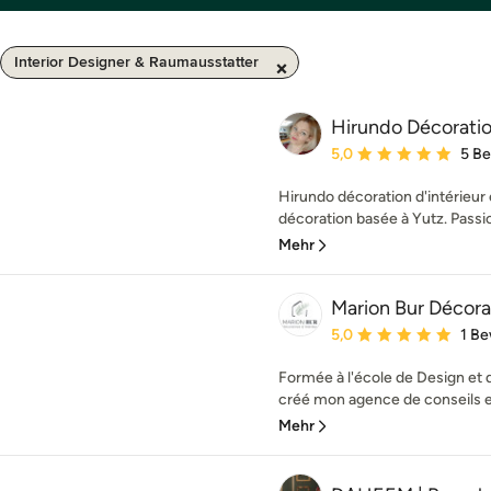
Interior Designer & Raumausstatter
Hirundo Décoration
Durchschnittliche Bewe
5,0
5 B
Hirundo décoration d'intérieur
décoration basée à Yutz. Passio
Mehr
Marion Bur Décorat
Durchschnittliche Bewe
5,0
1 B
Formée à l'école de Design et d
créé mon agence de conseils en
Mehr