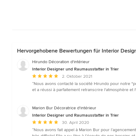
Hervorgehobene Bewertungen für Interior Design
Hirundo Décoration d'intérieur
Interior Designer und Raumausstatter in Trier
Durchschnittliche
2. Oktober 2021
Bewertung:
“Nous avons contacté la société Hirundo pour notre "p
5
et a réussi à parfaitement retranscrire l'atmosphère et 
von
5
Sternen
Marion Bur Décoratrice d'intérieur
Interior Designer und Raumausstatter in Trier
Durchschnittliche
30. April 2020
Bewertung:
“Nous avons fait appel à Marion Bur pour l’agencement e
5
très difficile! Elle a su être à l’écoute de nos besoins