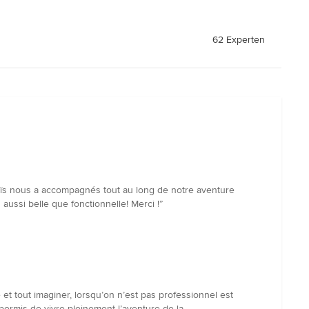
62 Experten
aïs nous a accompagnés tout au long de notre aventure
aussi belle que fonctionnelle! Merci !”
et tout imaginer, lorsqu’on n’est pas professionnel est
a permis de vivre pleinement l’aventure de la