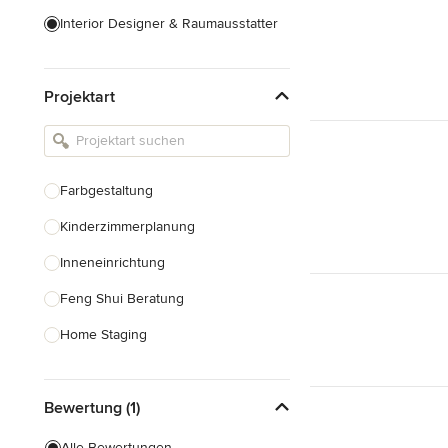
Interior Designer & Raumausstatter
Küchenplanung
Projektart
Landschaftsarchitekten
Armaturen & Sanitärbedarf
Beleuchtung
Farbgestaltung
Einbauschränke
Kinderzimmerplanung
Alle anzeigen
Inneneinrichtung
Feng Shui Beratung
Home Staging
Design-Beratung
Bewertung (1)
Alle anzeigen
Alle Bewertungen