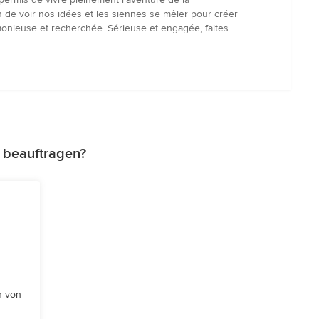
on de voir nos idées et les siennes se mêler pour créer
monieuse et recherchée. Sérieuse et engagée, faites
z beauftragen?
n von