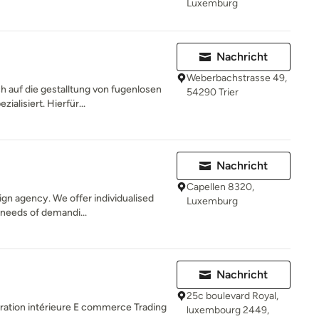
Luxemburg
Nachricht
Weberbachstrasse 49,
h auf die gestalltung von fugenlosen
54290 Trier
alisiert. Hierfür...
Nachricht
Capellen 8320,
ign agency. We offer individualised
Luxemburg
 needs of demandi...
Nachricht
25c boulevard Royal,
ration intérieure E commerce Trading
luxembourg 2449,