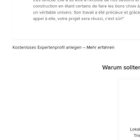
von
construction en étant certains de faire les bons choix 
5
un véritable univers. Son travail a été précieux et gr
Sternen
appel à elle, votre projet sera réussi, c’est sûr!”
Kostenloses Expertenprofil anlegen –
Mehr erfahren
Warum sollten
Lokal
Tri