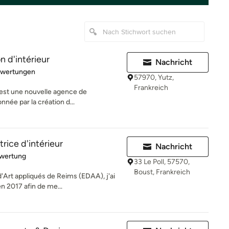
 d'intérieur
Nachricht
rtung: 5 von 5 Sternen
ewertungen
57970, Yutz,
Frankreich
 est une nouvelle agence de
nnée par la création d...
rice d'intérieur
Nachricht
rtung: 5 von 5 Sternen
ewertung
33 Le Poll, 57570,
Boust, Frankreich
'Art appliqués de Reims (EDAA), j'ai
 2017 afin de me...