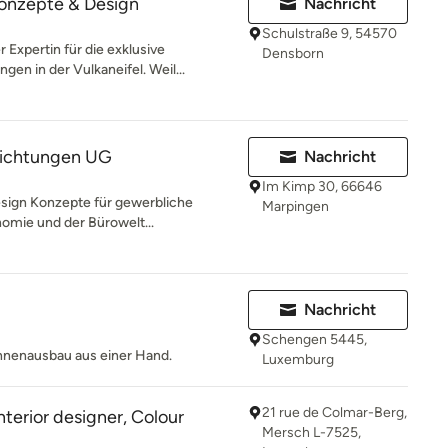
nzepte & Design
Nachricht
Schulstraße 9, 54570
Expertin für die exklusive
Densborn
en in der Vulkaneifel. Weil...
nrichtungen UG
Nachricht
Im Kimp 30, 66646
Design Konzepte für gewerbliche
Marpingen
omie und der Bürowelt...
Nachricht
Schengen 5445,
nnenausbau aus einer Hand.
Luxemburg
21 rue de Colmar-Berg,
terior designer, Colour
Mersch L-7525,