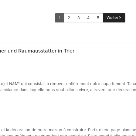
Weiter
1
2
3
4
5
er und Raumausstatter in Trier
rojet N&M" qui consistait à rénover entièrement notre appartement. Tan
l'ambiance dans laquelle nous souhaitions vivre, a travers une décoration 
t la décoration de notre maison à construire. Partir d’une page blanche 
 et de nos goûts tout en apportant son expertise. Faire appel à elle nous 