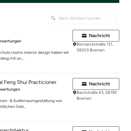
Nachricht
rtung: 5 von 5 Sternen
Bewertungen
Bismarckstraße 131,
28203 Bremen
schulz.rooms interior design haben wir
log mit un...
al Feng Shui Practicioner
Nachricht
rtung: 5 von 5 Sternen
ewertungen
Bachstraße 43, 28199
Bremen
 Innen- & Außenraumgestaltung von
ntlichen Geb...
enarchitektur