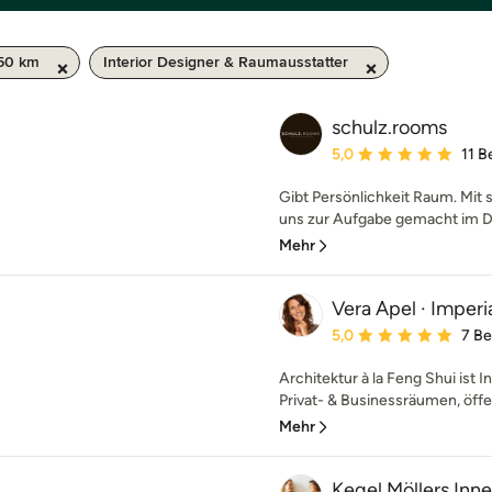
 50 km
Interior Designer & Raumausstatter
schulz.rooms
Durchschnittliche Bewe
5,0
11 
Gibt Persönlichkeit Raum. Mit 
uns zur Aufgabe gemacht im Dia
Mehr
Vera Apel · Imperi
Durchschnittliche Bewe
5,0
7 B
Architektur à la Feng Shui ist
Privat- & Businessräumen, öffe
Mehr
Kegel Möllers Inn