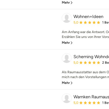
Mehr
Wohnen+Ideen
Durchschnittliche Bewe
5,0
1 B
Am Anfang war die Antwort. Ode
Erzählen Sie uns von Ihrer Vors
Mehr
Scheming Wohnd
Durchschnittliche Bewe
5,0
2 B
Als Raumausstatter aus dem Ol
mich nach den Vorstellungen m
Mehr
Warnken Raumaus
Durchschnittliche Bewe
5,0
1 B