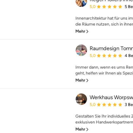
Durchschnittliche Bewe
5,0
5 B
Innenarchitektur hat für uns i
die Räume nutzen, sich in ihnen
Mehr
Raumdesign Tom
Durchschnittliche Bewe
5,0
4 B
Immer dann, wenn es ums Ren
geht, helfen wir Ihnen als Spezia
Mehr
Werkhaus Worps
Durchschnittliche Bewe
5,0
3 B
Gestalten Sie Ihr individuell
exklusiven Handwerkspartnern 
Mehr