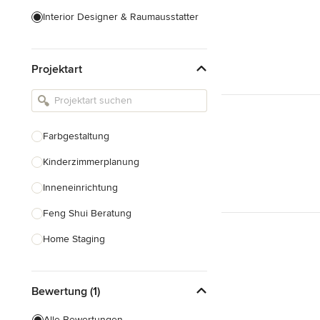
Interior Designer & Raumausstatter
Küchenplanung
Projektart
Landschaftsarchitekten
Armaturen & Sanitärbedarf
Beleuchtung
Farbgestaltung
Einbauschränke
Kinderzimmerplanung
Alle anzeigen
Inneneinrichtung
Feng Shui Beratung
Home Staging
Design-Beratung
Bewertung (1)
Alle anzeigen
Alle Bewertungen