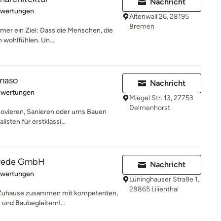
Nachricht
rtung: 5 von 5 Sternen
ewertungen
Altenwall 26, 28195
Bremen
mmer ein Ziel: Dass die Menschen, die
 wohlfühlen. Un...
maso
Nachricht
rtung: 5 von 5 Sternen
ewertungen
Miegel Str. 13, 27753
Delmenhorst
ovieren, Sanieren oder ums Bauen
listen für erstklassi...
wede GmbH
Nachricht
rtung: 5 von 5 Sternen
ewertungen
Lüninghauser Straße 1,
28865 Lilienthal
es Zuhause zusammen mit kompetenten,
und Baubegleitern!...