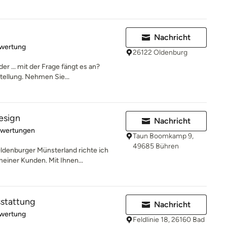
Nachricht
rtung: 5 von 5 Sternen
ewertung
26122 Oldenburg
r ... mit der Frage fängt es an?
tellung. Nehmen Sie...
esign
Nachricht
rtung: 5 von 5 Sternen
ewertungen
Taun Boomkamp 9,
49685 Bühren
denburger Münsterland richte ich
einer Kunden. Mit Ihnen...
stattung
Nachricht
rtung: 5 von 5 Sternen
ewertung
Feldlinie 18, 26160 Bad