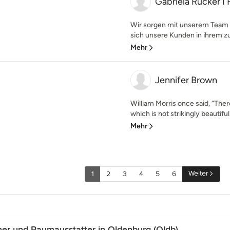
Gabriela Rücker 
Wir sorgen mit unserem Team be
sich unsere Kunden in ihrem z
Mehr
Jennifer Brown
William Morris once said, “Ther
which is not strikingly beautiful.
Mehr
Weiter
1
2
3
4
5
6
er und Raumausstatter in Oldenburg (Oldb)