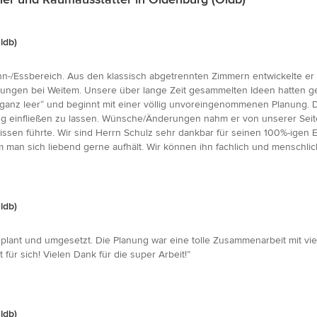
ldb)
-/Essbereich. Aus den klassisch abgetrennten Zimmern entwickelte er 
ungen bei Weitem. Unsere über lange Zeit gesammelten Ideen hatten g
 ganz leer“ und beginnt mit einer völlig unvoreingenommenen Planung. 
ng einfließen zu lassen. Wünsche/Änderungen nahm er von unserer Seite 
issen führte. Wir sind Herrn Schulz sehr dankbar für seinen 100%-igen 
m man sich liebend gerne aufhält. Wir können ihn fachlich und menschli
ldb)
plant und umgesetzt. Die Planung war eine tolle Zusammenarbeit mit vi
 für sich! Vielen Dank für die super Arbeit!”
ldb)