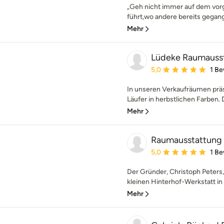
„Geh nicht immer auf dem vor
führt,wo andere bereits gegang
Mehr
Lüdeke Raumauss
Durchschnittliche Bewe
5,0
1 B
In unseren Verkaufräumen prä
Läufer in herbstlichen Farben.
Mehr
Raumausstattung 
Durchschnittliche Bewe
5,0
1 B
Der Gründer, Christoph Peters,
kleinen Hinterhof-Werkstatt in 
Mehr