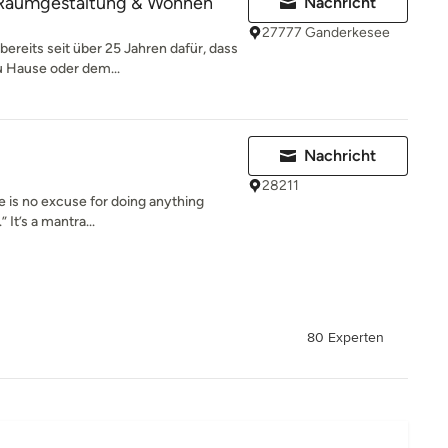
I Raumgestaltung & Wohnen
Nachricht
27777 Ganderkesee
reits seit über 25 Jahren dafür, dass
u Hause oder dem...
Nachricht
28211
e is no excuse for doing anything
” It’s a mantra...
80 Experten