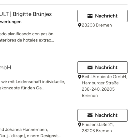
 | Brigitte Brünjes
Nachricht
rtung: 4.7 von 5 Sternen
ewertungen
28203 Bremen
ado planificando con pasión
teriores de hoteles extrao...
GmbH
Nachricht
Beihl Ambiente GmbH,
wir mit Leidenschaft individuelle,
Hamburger Straße
konzepte für den Ga...
238-240, 28205
Bremen
Nachricht
Friesenstaße 21,
 und Johanna Hannemann,
28203 Bremen
ːˌjɔˈdiˈzaɪ̯n], einem Designst...