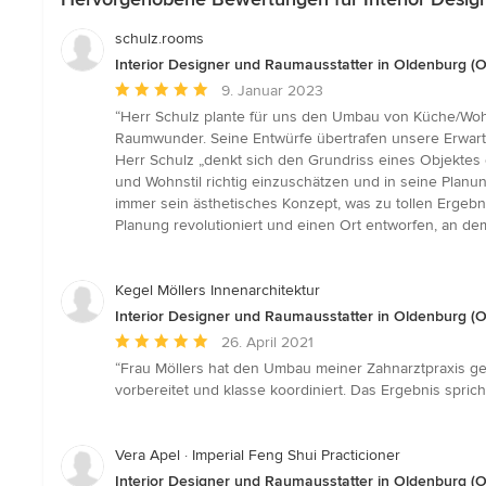
schulz.rooms
Interior Designer und Raumausstatter in Oldenburg (O
Durchschnittliche
9. Januar 2023
Bewertung:
“Herr Schulz plante für uns den Umbau von Küche/Wohn
5
Raumwunder. Seine Entwürfe übertrafen unsere Erwart
von
Herr Schulz „denkt sich den Grundriss eines Objektes
5
und Wohnstil richtig einzuschätzen und in seine Planu
Sternen
immer sein ästhetisches Konzept, was zu tollen Ergebn
Planung revolutioniert und einen Ort entworfen, an de
Kegel Möllers Innenarchitektur
Interior Designer und Raumausstatter in Oldenburg (O
Durchschnittliche
26. April 2021
Bewertung:
“Frau Möllers hat den Umbau meiner Zahnarztpraxis ge
5
vorbereitet und klasse koordiniert. Das Ergebnis spricht
von
5
Sternen
Vera Apel · Imperial Feng Shui Practicioner
Interior Designer und Raumausstatter in Oldenburg (O