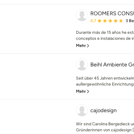
ROOMERS CONSULT
Durchschnittliche Bewe
4,7
3 B
Durante más de 15 años he est
conceptos e instalaciones de in
Mehr
Beihl Ambiente 
Seit über 45 Jahren entwickeln 
außergewöhnliche Einrichtungs
Mehr
cajodesign
Wir sind Carolina Bergedieck
Gründerinnen von cajodesign [ˈka