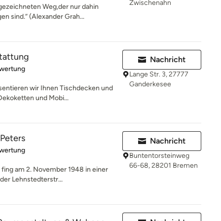
Zwischenahn
gezeichneten Weg,der nur dahin
en sind.“ (Alexander Grah...
tattung
Nachricht
rtung: 5 von 5 Sternen
ewertung
Lange Str. 3, 27777
Ganderkesee
sentieren wir Ihnen Tischdecken und
 Dekoketten und Mobi...
Peters
Nachricht
rtung: 5 von 5 Sternen
ewertung
Buntentorsteinweg
66-68, 28201 Bremen
 fing am 2. November 1948 in einer
der Lehnstedterstr...