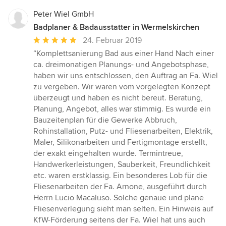
Peter Wiel GmbH
Badplaner & Badausstatter in Wermelskirchen
Durchschnittliche
24. Februar 2019
Bewertung:
“Komplettsanierung Bad aus einer Hand Nach einer
5
ca. dreimonatigen Planungs- und Angebotsphase,
von
haben wir uns entschlossen, den Auftrag an Fa. Wiel
5
zu vergeben. Wir waren vom vorgelegten Konzept
Sternen
überzeugt und haben es nicht bereut. Beratung,
Planung, Angebot, alles war stimmig. Es wurde ein
Bauzeitenplan für die Gewerke Abbruch,
Rohinstallation, Putz- und Fliesenarbeiten, Elektrik,
Maler, Silikonarbeiten und Fertigmontage erstellt,
der exakt eingehalten wurde. Termintreue,
Handwerkerleistungen, Sauberkeit, Freundlichkeit
etc. waren erstklassig. Ein besonderes Lob für die
Fliesenarbeiten der Fa. Arnone, ausgeführt durch
Herrn Lucio Macaluso. Solche genaue und plane
Fliesenverlegung sieht man selten. Ein Hinweis auf
KfW-Förderung seitens der Fa. Wiel hat uns auch