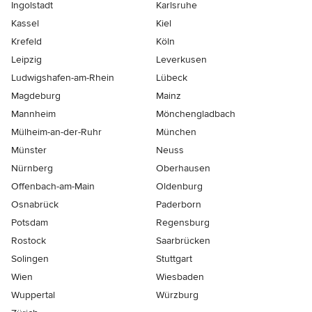
Ingolstadt
Karlsruhe
Kassel
Kiel
Krefeld
Köln
Leipzig
Leverkusen
Ludwigshafen-am-Rhein
Lübeck
Magdeburg
Mainz
Mannheim
Mönchen­gladbach
Mülheim-an-der-Ruhr
München
Münster
Neuss
Nürnberg
Oberhausen
Offenbach-am-Main
Oldenburg
Osnabrück
Paderborn
Potsdam
Regensburg
Rostock
Saarbrücken
Solingen
Stuttgart
Wien
Wiesbaden
Wuppertal
Würzburg