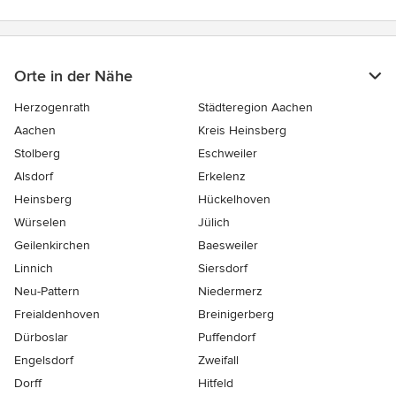
Orte in der Nähe
Herzogenrath
Städteregion Aachen
Aachen
Kreis Heinsberg
Stolberg
Eschweiler
Alsdorf
Erkelenz
Heinsberg
Hückelhoven
Würselen
Jülich
Geilenkirchen
Baesweiler
Linnich
Siersdorf
Neu-Pattern
Niedermerz
Freialdenhoven
Breinigerberg
Dürboslar
Puffendorf
Engelsdorf
Zweifall
Dorff
Hitfeld