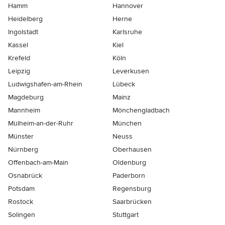
Hamm
Hannover
Heidelberg
Herne
Ingolstadt
Karlsruhe
Kassel
Kiel
Krefeld
Köln
Leipzig
Leverkusen
Ludwigshafen-am-Rhein
Lübeck
Magdeburg
Mainz
Mannheim
Mönchen­gladbach
Mülheim-an-der-Ruhr
München
Münster
Neuss
Nürnberg
Oberhausen
Offenbach-am-Main
Oldenburg
Osnabrück
Paderborn
Potsdam
Regensburg
Rostock
Saarbrücken
Solingen
Stuttgart