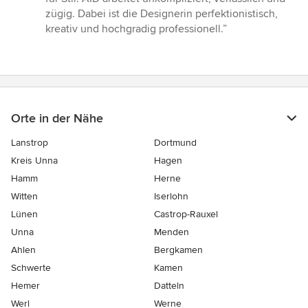
von
zügig. Dabei ist die Designerin perfektionistisch,
5
kreativ und hochgradig professionell.”
Sternen
Orte in der Nähe
Lanstrop
Dortmund
Kreis Unna
Hagen
Hamm
Herne
Witten
Iserlohn
Lünen
Castrop-Rauxel
Unna
Menden
Ahlen
Bergkamen
Schwerte
Kamen
Hemer
Datteln
Werl
Werne