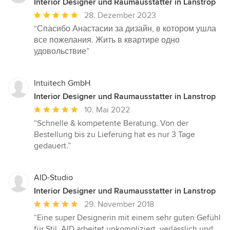
Interior Designer und Raumausstatter in Lanstrop
Durchschnittliche
28. Dezember 2023
Bewertung:
“Спасибо Анастасии за дизайн, в котором ушла
5
все пожелания. Жить в квартире одно
von
удовольствие”
5
Sternen
Intuitech GmbH
Interior Designer und Raumausstatter in Lanstrop
Durchschnittliche
10. Mai 2022
Bewertung:
“Schnelle & kompetente Beratung. Von der
5
Bestellung bis zu Lieferung hat es nur 3 Tage
von
gedauert.”
5
Sternen
AID-Studio
Interior Designer und Raumausstatter in Lanstrop
Durchschnittliche
29. November 2018
Bewertung:
“Eine super Designerin mit einem sehr guten Gefühl
5
für Stil. AID arbeitet unkompliziert, verlässlich und