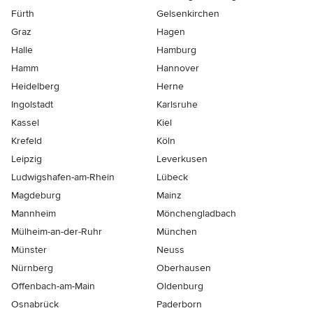
Fürth
Gelsenkirchen
Graz
Hagen
Halle
Hamburg
Hamm
Hannover
Heidelberg
Herne
Ingolstadt
Karlsruhe
Kassel
Kiel
Krefeld
Köln
Leipzig
Leverkusen
Ludwigshafen-am-Rhein
Lübeck
Magdeburg
Mainz
Mannheim
Mönchen­gladbach
Mülheim-an-der-Ruhr
München
Münster
Neuss
Nürnberg
Oberhausen
Offenbach-am-Main
Oldenburg
Osnabrück
Paderborn