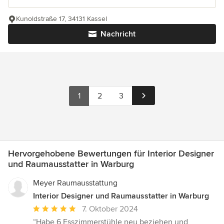
Kunoldstraße 17, 34131 Kassel
Nachricht
1
2
3
Hervorgehobene Bewertungen für Interior Designer
und Raumausstatter in Warburg
Meyer Raumausstattung
Interior Designer und Raumausstatter in Warburg
Durchschnittliche
7. Oktober 2024
Bewertung:
“Habe 6 Esszimmerstühle neu beziehen und