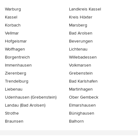
Warburg
Landkreis Kassel
Kassel
Kreis Höxter
Korbach
Marsberg
Vellmar
Bad Arolsen
Hofgeismar
Beverungen
Wolfhagen
Lichtenau
Borgentreich
Willebadessen
Immenhausen
Volkmarsen
Zierenberg
Grebenstein
Trendelburg
Bad Karlshafen
Liebenau
Martinhagen
Udenhausen (Grebenstein)
Ober Gembeck
Landau (Bad Arolsen)
Elmarshausen
Strothe
Bünighausen
Braunsen
Balhorn