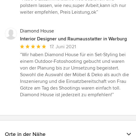
5
polstern lassen, wie neu,super Arbeit,kann ich nur
von
weiter empfehlen, Preis Leistung,ok”
5
Sternen
Diamond House
Interior Designer und Raumausstatter in Warburg
Durchschnittliche
17. Juni 2021
Bewertung:
“Wir haben Diamond House für ein Set-Styling bei
5
einem Outdoor-Fotoshooting gebucht und waren
von
von der Planung bis zur Umsetzung begeistert.
5
Sowohl die Auswahl der Möbel & Deko als auch die
Sternen
Inszenierung und die Einsatzbereitschaft von Frau
Götze am Tag des Shootings waren einfach toll.
Diamond House ist jederzeit zu empfehlen!”
Orte in der Nähe