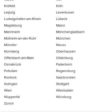
Krefeld
Köln
Leipzig
Leverkusen
Ludwigshafen-am-Rhein
Lübeck
Magdeburg
Mainz
Mannheim
Mönchen­gladbach
Mülheim-an-der-Ruhr
München
Münster
Neuss
Nürnberg
Oberhausen
Offenbach-am-Main
Oldenburg
Osnabrück
Paderborn
Potsdam
Regensburg
Rostock
Saarbrücken
Solingen
Stuttgart
Wien
Wiesbaden
Wuppertal
Würzburg
Zürich