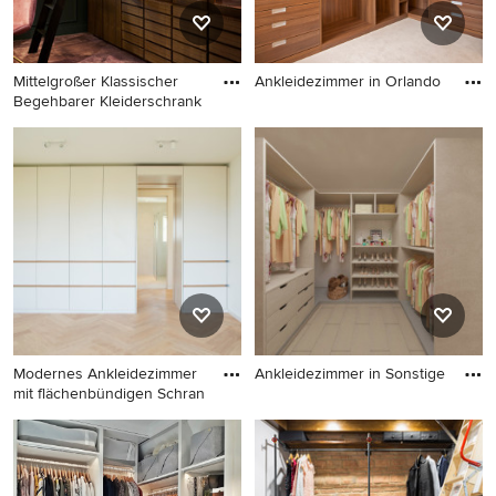
Mittelgroßer Klassischer
Ankleidezimmer in Orlando
Begehbarer Kleiderschrank
Ankleidezimmer in Orlando
Mittelgroßer Klassischer
Begehbarer Kleiderschrank
mit hellbraunen
Holzschränken,
Teppichboden und
Glasfronten in Stockholm
Modernes Ankleidezimmer
Ankleidezimmer in Sonstige
mit flächenbündigen Schran
Ankleidezimmer in Sonstige
Modernes Ankleidezimmer
mit flächenbündigen
Schrankfronten, weißen