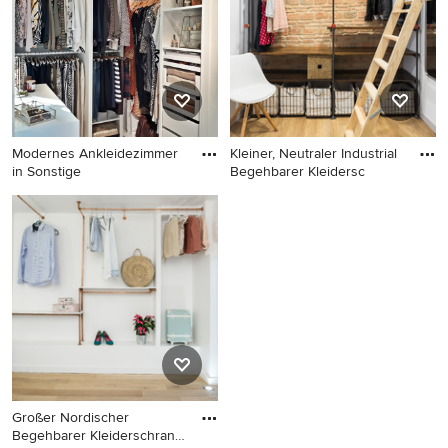
Schränken und hellem
Holzboden in Berlin
Modernes Ankleidezimmer
Kleiner, Neutraler Industrial
in Sonstige
Begehbarer Kleidersc
Modernes Ankleidezimmer in
Kleiner, Neutraler Industrial
Sonstige
Begehbarer Kleiderschrank
mit offenen Schränken,
dunklen Holzschränken und
hellem Holzboden in
Sonstige
Großer Nordischer
Begehbarer Kleiderschrank