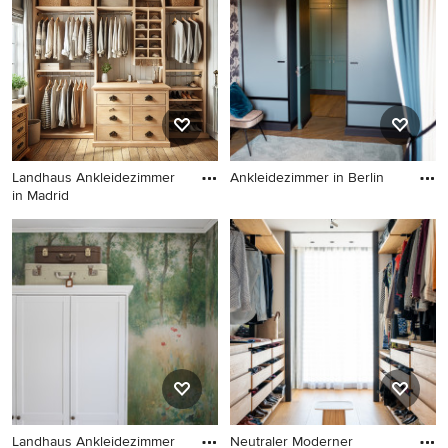
mit Einbauschrank, offenen
Ankleidezimmer mit hellem
Schränken und dunklen
Holzboden und braunem
Holzschränken in Sonstige
Boden in Marseille
Landhaus Ankleidezimmer
Ankleidezimmer in Berlin
in Madrid
Ankleidezimmer in Berlin
Landhaus Ankleidezimmer in
Madrid
Landhaus Ankleidezimmer
Neutraler Moderner