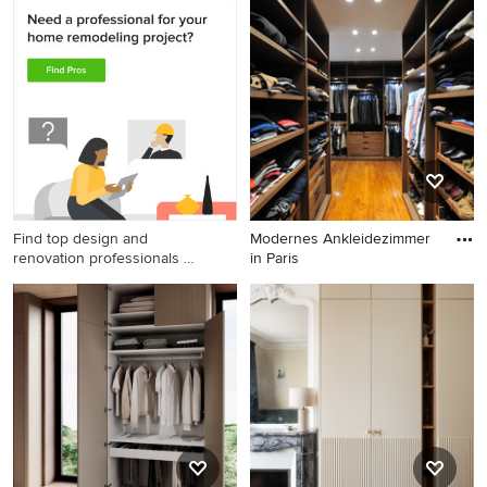
Modernes Ankleidezimmer in
Mittelgroßes, Neutrales
Paris
Modernes Ankleidezimmer
mit Ankleidebereich,
flächenbündigen
Schrankfronten, weißen
Schränken, hellem
Holzboden und beigem
Boden in München
Find top design and
Modernes Ankleidezimmer
renovation professionals on
in Paris
Houzz
Modernes Ankleidezimmer in
Paris