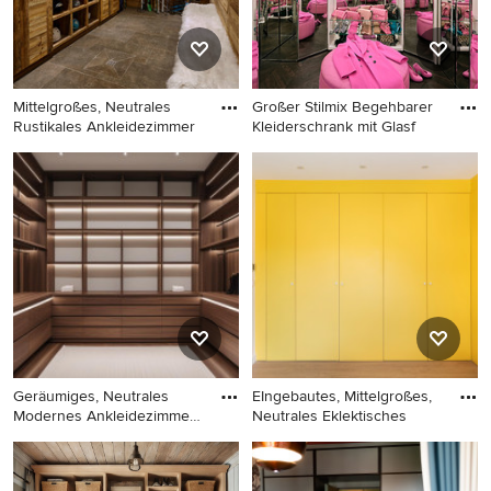
und braunem Boden in
Sonstige
Mittelgroßes, Neutrales
Großer Stilmix Begehbarer
Rustikales Ankleidezimmer
Kleiderschrank mit Glasf
Mittelgroßes, Neutrales
Großer Stilmix Begehbarer
Rustikales Ankleidezimmer
Kleiderschrank mit
mit Keramikboden und
Glasfronten, dunklem
hellbraunen Holzschränken
Holzboden und braunem
in Lyon
Boden in Berlin
Geräumiges, Neutrales
EIngebautes, Mittelgroßes,
Modernes Ankleidezimmer
Neutrales Eklektisches
mit
Geräumiges, Neutrales
EIngebautes, Mittelgroßes,
Modernes Ankleidezimmer
Neutrales Eklektisches