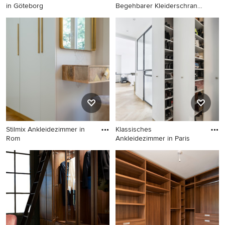
in Göteborg
Begehbarer Kleiderschrank
mit f
Landhaus Ankleidezimmer in
Neutraler Moderner
Göteborg
Begehbarer Kleiderschrank
mit flächenbündigen
Schrankfronten, hellbraunen
Holzschränken, braunem
Holzboden und braunem
Boden in Barcelona
Stilmix Ankleidezimmer in
Klassisches
Rom
Ankleidezimmer in Paris
Stilmix Ankleidezimmer in
Klassisches Ankleidezimmer
Rom
in Paris