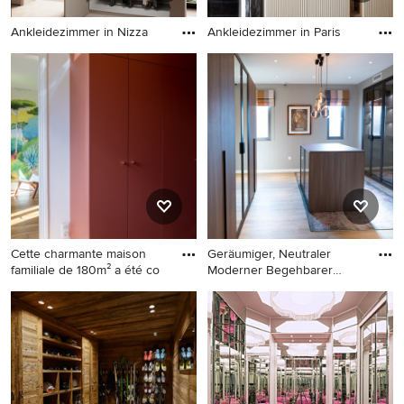
Ankleidezimmer in Nizza
Ankleidezimmer in Paris
Ankleidezimmer in Nizza
Ankleidezimmer in Paris
Cette charmante maison
Geräumiger, Neutraler
familiale de 180m² a été co
Moderner Begehbarer
Kleiders
Klassisches Ankleidezimmer
Geräumiger, Neutraler
in Paris
Moderner Begehbarer
Kleiderschrank mit
flächenbündigen
Schrankfronten, dunklen
Holzschränken, Vinylboden