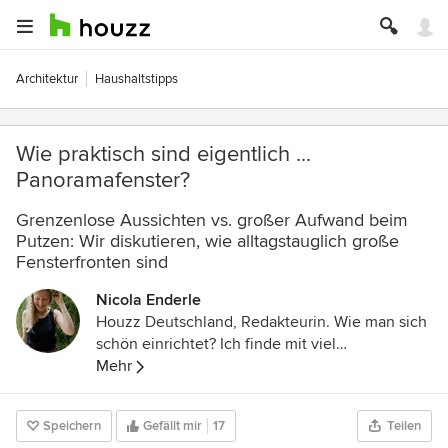
Architektur
Haushaltstipps
Wie praktisch sind eigentlich ...
Panoramafenster?
Grenzenlose Aussichten vs. großer Aufwand beim
Putzen: Wir diskutieren, wie alltagstauglich große
Fensterfronten sind
Nicola Enderle
Houzz Deutschland, Redakteurin. Wie man sich
schön einrichtet? Ich finde mit viel
Persönlichkeit und eigenem Stil, der kann auch
Mehr
gerne schräg sein. Meinem eigenen bin ich auf
der Spur – in unserem Houzz-Magazin helfen
Speichern
Gefällt mir
17
Teilen
wir Ihnen Ihren zu finden, zeigen spannende