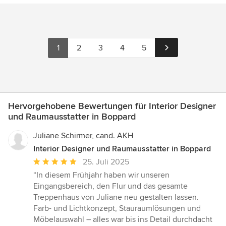
1
2
3
4
5
Hervorgehobene Bewertungen für Interior Designer
und Raumausstatter in Boppard
Juliane Schirmer, cand. AKH
Interior Designer und Raumausstatter in Boppard
Durchschnittliche
25. Juli 2025
Bewertung:
“In diesem Frühjahr haben wir unseren
5
Eingangsbereich, den Flur und das gesamte
von
Treppenhaus von Juliane neu gestalten lassen.
5
Farb- und Lichtkonzept, Stauraumlösungen und
Sternen
Möbelauswahl – alles war bis ins Detail durchdacht