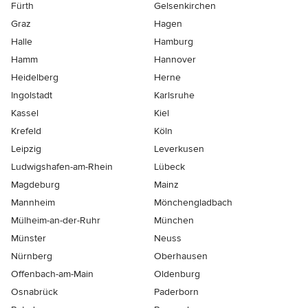
Fürth
Gelsenkirchen
Graz
Hagen
Halle
Hamburg
Hamm
Hannover
Heidelberg
Herne
Ingolstadt
Karlsruhe
Kassel
Kiel
Krefeld
Köln
Leipzig
Leverkusen
Ludwigshafen-am-Rhein
Lübeck
Magdeburg
Mainz
Mannheim
Mönchen­gladbach
Mülheim-an-der-Ruhr
München
Münster
Neuss
Nürnberg
Oberhausen
Offenbach-am-Main
Oldenburg
Osnabrück
Paderborn