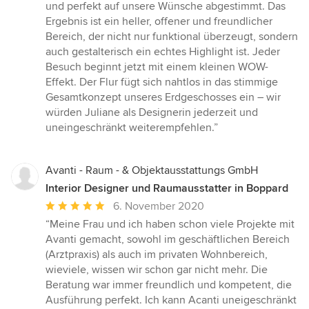
und perfekt auf unsere Wünsche abgestimmt. Das
Ergebnis ist ein heller, offener und freundlicher
Bereich, der nicht nur funktional überzeugt, sondern
auch gestalterisch ein echtes Highlight ist. Jeder
Besuch beginnt jetzt mit einem kleinen WOW-
Effekt. Der Flur fügt sich nahtlos in das stimmige
Gesamtkonzept unseres Erdgeschosses ein – wir
würden Juliane als Designerin jederzeit und
uneingeschränkt weiterempfehlen.”
Avanti - Raum - & Objektausstattungs GmbH
Interior Designer und Raumausstatter in Boppard
Durchschnittliche
6. November 2020
Bewertung:
“Meine Frau und ich haben schon viele Projekte mit
5
Avanti gemacht, sowohl im geschäftlichen Bereich
von
(Arztpraxis) als auch im privaten Wohnbereich,
5
wieviele, wissen wir schon gar nicht mehr. Die
Sternen
Beratung war immer freundlich und kompetent, die
Ausführung perfekt. Ich kann Acanti uneigeschränkt