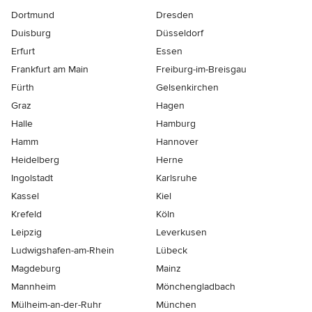
Dortmund
Dresden
Duisburg
Düsseldorf
Erfurt
Essen
Frankfurt am Main
Freiburg-im-Breisgau
Fürth
Gelsenkirchen
Graz
Hagen
Halle
Hamburg
Hamm
Hannover
Heidelberg
Herne
Ingolstadt
Karlsruhe
Kassel
Kiel
Krefeld
Köln
Leipzig
Leverkusen
Ludwigshafen-am-Rhein
Lübeck
Magdeburg
Mainz
Mannheim
Mönchen­gladbach
Mülheim-an-der-Ruhr
München