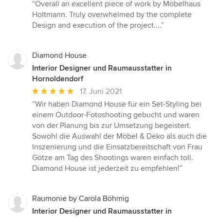
Bewertung:
“Overall an excellent piece of work by Möbelhaus
5
Holtmann. Truly overwhelmed by the complete
von
Design and execution of the project....”
5
Sternen
Diamond House
Interior Designer und Raumausstatter in
Hornoldendorf
Durchschnittliche
17. Juni 2021
Bewertung:
“Wir haben Diamond House für ein Set-Styling bei
5
einem Outdoor-Fotoshooting gebucht und waren
von
von der Planung bis zur Umsetzung begeistert.
5
Sowohl die Auswahl der Möbel & Deko als auch die
Sternen
Inszenierung und die Einsatzbereitschaft von Frau
Götze am Tag des Shootings waren einfach toll.
Diamond House ist jederzeit zu empfehlen!”
Raumonie by Carola Böhmig
Interior Designer und Raumausstatter in