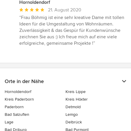
Hornoldendorf
Durchschnittliche
21. August 2020
Bewertung:
“Frau Böhmig ist eine sehr kreative Dame mit tollen
5
Ideen für die Umgestaltung von Wohnräumen.
von
Zuverlässigkeit & das Gespür für Kundenwünsche
5
zeichnen Sie aus :) Ich freue mich auf eine viele
Sternen
erfolgreiche, gemeinsame Projekte !”
Orte in der Nähe
Hornoldendorf
Kreis Lippe
Kreis Paderborn
Kreis Höxter
Paderborn
Detmold
Bad Salzuflen
Lemgo
Lage
Delbrück
Bad Driburg
Bad Pyrmont