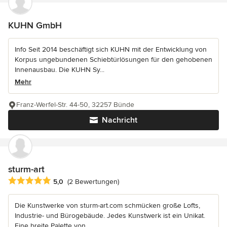
KUHN GmbH
Info Seit 2014 beschäftigt sich KUHN mit der Entwicklung von
Korpus ungebundenen Schiebtürlösungen für den gehobenen
Innenausbau. Die KUHN Sy...
Mehr
Franz-Werfel-Str. 44-50, 32257 Bünde
Nachricht
sturm-art
Durchschnittliche Bewertung: 5 von 5 Sternen
5,0
(2 Bewertungen)
Die Kunstwerke von sturm-art.com schmücken große Lofts,
Industrie- und Bürogebäude. Jedes Kunstwerk ist ein Unikat.
Eine breite Palette von...