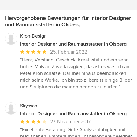
Hervorgehobene Bewertungen für Interior Designer
und Raumausstatter in Olsberg
Kroh-Design
Interior Designer und Raumausstatter in Olsberg
Durchschnittliche
25. Februar 2022
Bewertung:
“Herz, Verstand, Geschick, Kreativität und ein sehr
5
hohes Maß an Zuverlässigkeit, das ist es was ich an
von
Peter Kroh schätze. Darüber hinaus beeindrucken
5
mich seine Werke. Ich bin stolz, bereits einige Bilder
Sternen
und Skulpturen die meinen nennen zu dürfen.”
Skyssan
Interior Designer und Raumausstatter in Olsberg
Durchschnittliche
27. November 2017
Bewertung:
“Excellente Beratung. Gute Analysenfähigkeit mit
4
praxisnahen. Empfehlungen. Insbesondere geeignet