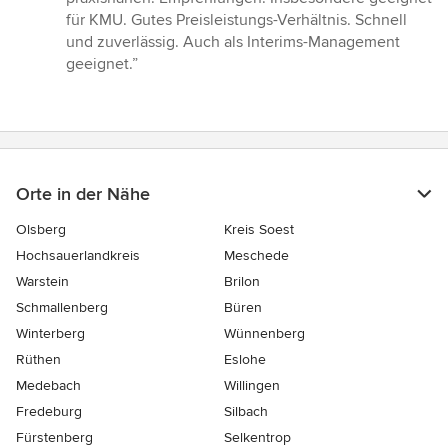
von
für KMU. Gutes Preisleistungs-Verhältnis. Schnell
5
und zuverlässig. Auch als Interims-Management
Sternen
geeignet.”
Orte in der Nähe
Olsberg
Kreis Soest
Hochsauerlandkreis
Meschede
Warstein
Brilon
Schmallenberg
Büren
Winterberg
Wünnenberg
Rüthen
Eslohe
Medebach
Willingen
Fredeburg
Silbach
Fürstenberg
Selkentrop