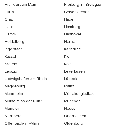
Frankfurt am Main
Freiburg-im-Breisgau
Fürth
Gelsenkirchen
Graz
Hagen
Halle
Hamburg
Hamm
Hannover
Heidelberg
Herne
Ingolstadt
Karlsruhe
Kassel
Kiel
Krefeld
Köln
Leipzig
Leverkusen
Ludwigshafen-am-Rhein
Lübeck
Magdeburg
Mainz
Mannheim
Mönchen­gladbach
Mülheim-an-der-Ruhr
München
Münster
Neuss
Nürnberg
Oberhausen
Offenbach-am-Main
Oldenburg