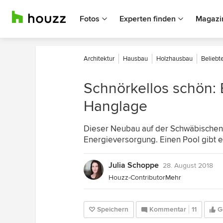
Fotos
Experten finden
Magazi
Architektur
Hausbau
Holzhausbau
Beliebte
Schnörkellos schön: 
Hanglage
Dieser Neubau auf der Schwäbischen A
Energieversorgung. Einen Pool gibt 
Julia Schoppe
28. August 2018
Houzz-Contributor
Mehr
Speichern
Kommentar
11
G