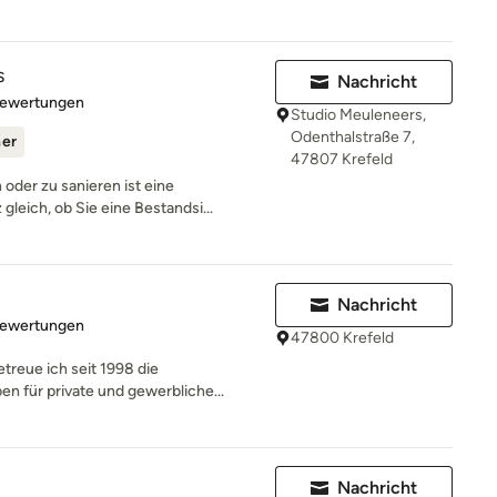
s
Nachricht
rtung: 5 von 5 Sternen
Bewertungen
Studio Meuleneers,
Odenthalstraße 7,
ner
47807 Krefeld
oder zu sanieren ist eine
leich, ob Sie eine Bestandsi...
Nachricht
rtung: 4.7 von 5 Sternen
Bewertungen
47800 Krefeld
treue ich seit 1998 die
n für private und gewerbliche...
Nachricht