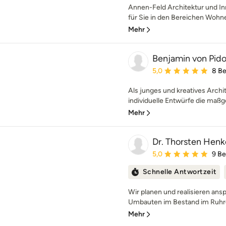
Annen-Feld Architektur und In
für Sie in den Bereichen Wohne
Mehr
Benjamin von Pidol
Durchschnittliche Bewe
5,0
8 B
Als junges und kreatives Archi
individuelle Entwürfe die maßg
Mehr
Dr. Thorsten Henke
Durchschnittliche Bewe
5,0
9 B
Schnelle Antwortzeit
Wir planen und realisieren an
Umbauten im Bestand im Ruhrge
Mehr