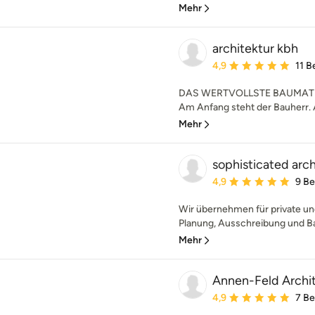
Mehr
architektur kbh
Durchschnittliche Bewe
4,9
11 
DAS WERTVOLLSTE BAUMATE
Am Anfang steht der Bauherr. A
Mehr
sophisticated arc
Durchschnittliche Bewe
4,9
9 B
Wir übernehmen für private un
Planung, Ausschreibung und Ba
Mehr
Annen-Feld Archit
Durchschnittliche Bewe
4,9
7 B