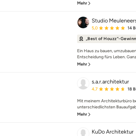
Mehr
Studio Meuleneer
Durchschnittliche Bewe
5,0
14 
„Best of Houzz“-Gewin
Ein Haus zu bauen, umzubauen 
Entscheidung fürs Leben. Ganz g
Mehr
s.a.r.architektur
Durchschnittliche Bewe
4,7
18 
Mit meinem Architekturbüro be
unterschiedlichsten Bauaufgabe
Mehr
KuDo Architektur