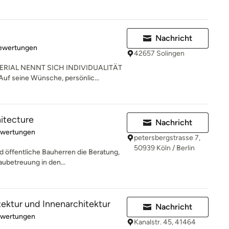
Nachricht
rtung: 4.9 von 5 Sternen
Bewertungen
42657 Solingen
RIAL NENNT SICH INDIVIDUALITÄT
uf seine Wünsche, persönlic...
hitecture
Nachricht
rtung: 4.9 von 5 Sternen
ewertungen
petersbergstrasse 7,
50939 Köln / Berlin
d öffentliche Bauherren die Beratung,
ubetreuung in den...
ektur und Innenarchitektur
Nachricht
rtung: 4.9 von 5 Sternen
ewertungen
Kanalstr. 45, 41464