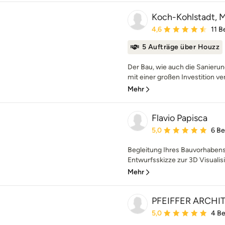
Koch-Kohlstadt, Mi
Durchschnittliche Bewe
4,6
11 
5 Aufträge über Houzz
Der Bau, wie auch die Sanierun
mit einer großen Investition ve
Mehr
Flavio Papisca
Durchschnittliche Bewe
5,0
6 B
Begleitung Ihres Bauvorhabens
Entwurfsskizze zur 3D Visualisie
Mehr
PFEIFFER ARCHI
Durchschnittliche Bewe
5,0
4 B