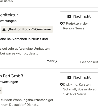
alisieren.
rchitektur
Nachricht
rtung: 5 von 5 Sternen
ewertungen
7 Projekte
in der
Region Neuss
„Best of Houzz“-Gewinner
liche Bauvorhaben in Neuss und
s zwei sehr aufwendige Umbauten
ei war es wichtig, dass...
Mehr
Gesponsert
n PartGmbB
Nachricht
rtung: 5 von 5 Sternen
Bewertungen
Dipl. - Ing. Karsten
Schmidt, Bussardweg
n
1, 41468 Neuss
 für den Wohnungsbau zuständiger
ßraum Düsseldorf Dienst...