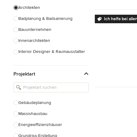
Architekten
Badplanung & Badsanierung
Ich helfe bei al
Bauunternehmen
Innenarchitekten
Interior Designer & Raumausstatter
Küchenplanung
Projektart
Landschaftsarchitekten
Armaturen & Sanitärbedarf
Beleuchtung
Gebäudeplanung
Einbauschränke
Massivhausbau
Alle anzeigen
Energieeffizienzhäuser
Grundriss-Erstellung