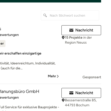
s
Nachricht
rtung: 5 von 5 Sternen
Bewertungen
15 Projekte
in der
Region Neuss
ner
wir erschaffen einzigartige
vität, Ideenreichtum, Individualität,
(auch für die...
Mehr
Gesponsert
lanungsbüro GmbH
Nachricht
rtung: 5 von 5 Sternen
Bewertungen
Bessemerstraße 85,
44793 Bochum
Full Service für exklusive Bauprojekte -