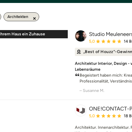
Architekten
Studio Meuleneer
Ihrem Haus ein Zuhause
Durchschnittliche Bewe
5,0
14 
„Best of Houzz“-Gewin
Architektur Interior, Design - 
Lebensräume
Begeistert haben mich: Kreati
Professionalität, Verständnis 
– Susanne M.
ONE!CONTACT-P
Durchschnittliche Bewe
5,0
18 
Architektur. Innenarchitektur. 