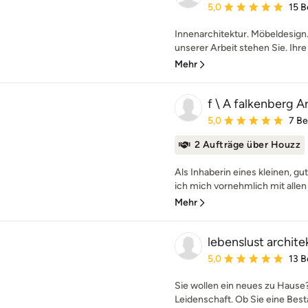
Durchschnittliche Bewe
5,0
15 
Innenarchitektur. Möbeldesign
unserer Arbeit stehen Sie. Ihr
Mehr
f \ A falkenberg A
Durchschnittliche Bewe
5,0
7 B
2 Aufträge über Houzz
Als Inhaberin eines kleinen, g
ich mich vornehmlich mit allen 
Mehr
lebenslust archite
Durchschnittliche Bewe
5,0
13 
Sie wollen ein neues zu Hause?
Leidenschaft. Ob Sie eine Best