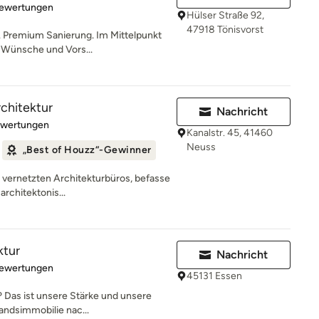
rtung: 5 von 5 Sternen
Bewertungen
Hülser Straße 92,
47918 Tönisvorst
. Premium Sanierung. Im Mittelpunkt
e Wünsche und Vors...
rchitektur
Nachricht
rtung: 5 von 5 Sternen
ewertungen
Kanalstr. 45, 41460
Neuss
„Best of Houzz“-Gewinner
ut vernetzten Architekturbüros, befasse
architektonis...
ktur
Nachricht
rtung: 5 von 5 Sternen
Bewertungen
45131 Essen
 Das ist unsere Stärke und unsere
andsimmobilie nac...