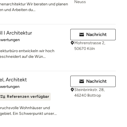
Neuss
nenarchitektur Wir beraten und planen
n und Arbeiten du...
l I Architektur
Nachricht
rtung: 5 von 5 Sternen
ewertungen
Mohrenstrasse 2,
50670 Köln
tekturbüro entwickeln wir hoch
eschneidert auf die Wün...
l, Architekt
Nachricht
rtung: 5 von 5 Sternen
ewertungen
Steinbrinkstr. 28,
46240 Bottrop
Referenzen verfügbar
spruchsvolle Wohnhäuser und
biet. Ein Schwerpunkt unser...