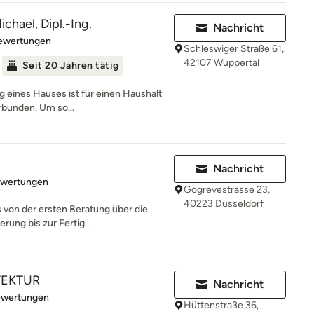
chael, Dipl.-Ing.
Nachricht
rtung: 4.6 von 5 Sternen
Bewertungen
Schleswiger Straße 61,
42107 Wuppertal
Seit 20 Jahren tätig
g eines Hauses ist für einen Haushalt
rbunden. Um so...
Nachricht
rtung: 5 von 5 Sternen
ewertungen
Gogrevestrasse 23,
40223 Düsseldorf
 von der ersten Beratung über die
rung bis zur Fertig...
TEKTUR
Nachricht
rtung: 5 von 5 Sternen
ewertungen
Hüttenstraße 36,