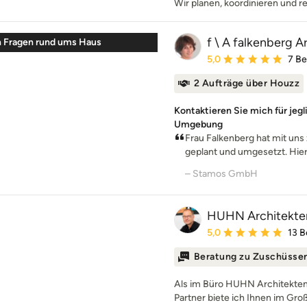
Wir planen, koordinieren und re
f \ A falkenberg A
len Fragen rund ums Haus
Durchschnittliche Bewe
5,0
7 B
2 Aufträge über Houzz
Kontaktieren Sie mich für jeg
Umgebung
Frau Falkenberg hat mit un
geplant und umgesetzt. Hierb
– Stamos GmbH
HUHN Architekte
Durchschnittliche Bewe
5,0
13 
Beratung zu Zuschüsse
Als im Büro HUHN Architekten
Partner biete ich Ihnen im Gro