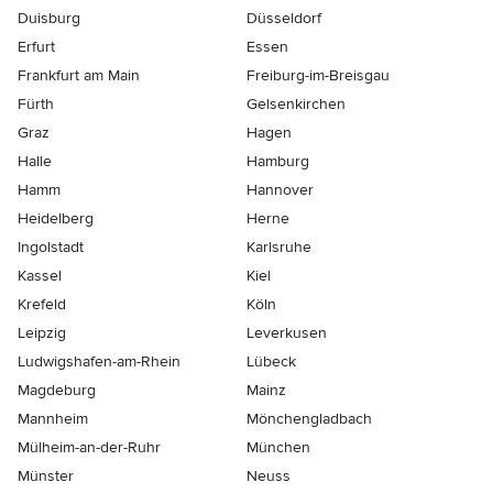
Duisburg
Düsseldorf
Erfurt
Essen
Frankfurt am Main
Freiburg-im-Breisgau
Fürth
Gelsenkirchen
Graz
Hagen
Halle
Hamburg
Hamm
Hannover
Heidelberg
Herne
Ingolstadt
Karlsruhe
Kassel
Kiel
Krefeld
Köln
Leipzig
Leverkusen
Ludwigshafen-am-Rhein
Lübeck
Magdeburg
Mainz
Mannheim
Mönchen­gladbach
Mülheim-an-der-Ruhr
München
Münster
Neuss