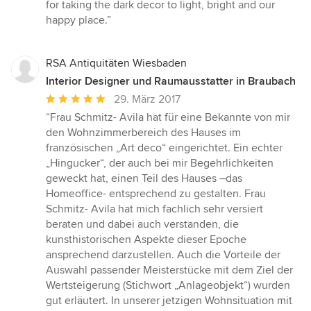
for taking the dark decor to light, bright and our
happy place.”
RSA Antiquitäten Wiesbaden
Interior Designer und Raumausstatter in Braubach
Durchschnittliche
29. März 2017
Bewertung:
“Frau Schmitz- Avila hat für eine Bekannte von mir
5
den Wohnzimmerbereich des Hauses im
von
französischen „Art deco“ eingerichtet. Ein echter
5
„Hingucker“, der auch bei mir Begehrlichkeiten
Sternen
geweckt hat, einen Teil des Hauses –das
Homeoffice- entsprechend zu gestalten. Frau
Schmitz- Avila hat mich fachlich sehr versiert
beraten und dabei auch verstanden, die
kunsthistorischen Aspekte dieser Epoche
ansprechend darzustellen. Auch die Vorteile der
Auswahl passender Meisterstücke mit dem Ziel der
Wertsteigerung (Stichwort „Anlageobjekt“) wurden
gut erläutert. In unserer jetzigen Wohnsituation mit