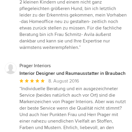
2 kleinen Kindern und einem nicht ganz
pflegeleichten größeren Hund, bin ich letztlich
leider zu der Erkenntnis gekommen, mein Vorhaben
-das Homeoffice neu zu gestalten- zeitlich noch
etwas zurück stellen zu müssen. Für die fachliche
Beratung bin ich Frau Schmitz- Avila äußerst
dankbar und kann sie und Ihre Expertise nur
wärmstens weiterempfehlen.”
Prager Interiors
Interior Designer und Raumausstatter in Braubach
Durchschnittliche
8. August 2016
Bewertung:
“Individuelle Beratung und ein ausgezeichneter
5
Service (beides natürlich auch vor Ort) sind die
von
Markenzeichen von Prager Interiors. Aber was nutzt
5
der beste Service wenn die Qualität nicht stimmt?
Sternen
Und auch hier Punkten Frau und Herr Prager mit
einer nahezu unendlichen Vielfalt an Stoffen,
Farben und Mustern. Ehrlich, liebevoll, an den