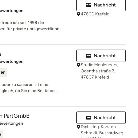
Nachricht
rtung: 4.7 von 5 Sternen
Bewertungen
47800 Krefeld
treue ich seit 1998 die
n für private und gewerbliche...
s
Nachricht
rtung: 5 von 5 Sternen
Bewertungen
Studio Meuleneers,
Odenthalstraße 7,
ner
47807 Krefeld
oder zu sanieren ist eine
leich, ob Sie eine Bestandsi...
n PartGmbB
Nachricht
rtung: 5 von 5 Sternen
Bewertungen
Dipl. - Ing. Karsten
Schmidt, Bussardweg
n