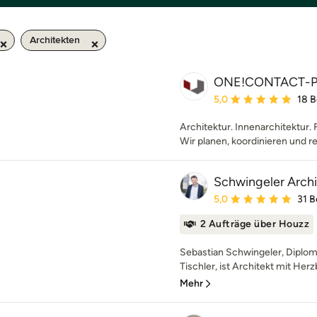
Architekten
ONE!CONTACT-P
Durchschnittliche Bewe
5,0
18 
Architektur. Innenarchitektur. 
Wir planen, koordinieren und re
Schwingeler Arch
Durchschnittliche Bewe
5,0
31 
2 Aufträge über Houzz
Sebastian Schwingeler, Diplom
Tischler, ist Architekt mit Herz
Mehr