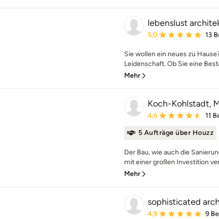
lebenslust archite
Durchschnittliche Bewe
5,0
13 
Sie wollen ein neues zu Hause?
Leidenschaft. Ob Sie eine Best
Mehr
Koch-Kohlstadt, Mi
Durchschnittliche Bewe
4,6
11 
5 Aufträge über Houzz
Der Bau, wie auch die Sanierun
mit einer großen Investition ve
Mehr
sophisticated arc
Durchschnittliche Bewe
4,9
9 B