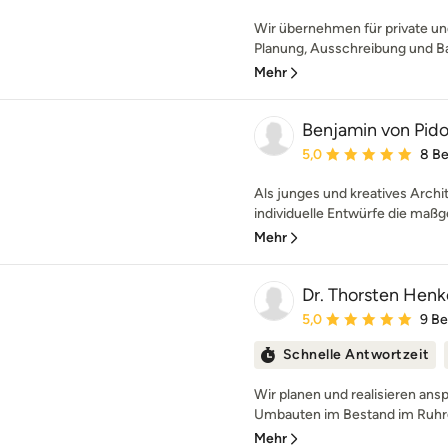
Wir übernehmen für private un
Planung, Ausschreibung und Ba
Mehr
Benjamin von Pidol
Durchschnittliche Bewe
5,0
8 B
Als junges und kreatives Archi
individuelle Entwürfe die maßg
Mehr
Dr. Thorsten Henke
Durchschnittliche Bewe
5,0
9 B
Schnelle Antwortzeit
Wir planen und realisieren an
Umbauten im Bestand im Ruhrge
Mehr