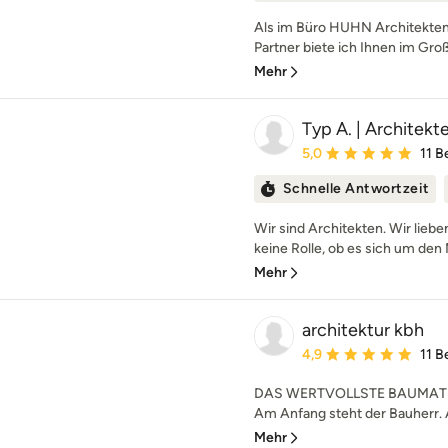
Als im Büro HUHN Architekten
Partner biete ich Ihnen im Gro
Mehr
Typ A. | Architek
Durchschnittliche Bewe
5,0
11 
Schnelle Antwortzeit
Wir sind Architekten. Wir liebe
keine Rolle, ob es sich um den 
Mehr
architektur kbh
Durchschnittliche Bewe
4,9
11 
DAS WERTVOLLSTE BAUMATE
Am Anfang steht der Bauherr. A
Mehr