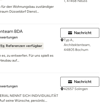
1, 41468 Neuss
 für den Wohnungsbau zuständiger
ßraum Düsseldorf Dienst...
tenteam BDA
Nachricht
rtung: 5 von 5 Sternen
Bewertungen
Typ A.,
Architektenteam,
Referenzen verfügbar
44805 Bochum
n es, zu entwerfen. Für uns spielt es
Neubau auf...
Nachricht
rtung: 4.9 von 5 Sternen
Bewertungen
42657 Solingen
RIAL NENNT SICH INDIVIDUALITÄT
uf seine Wünsche, persönlic...