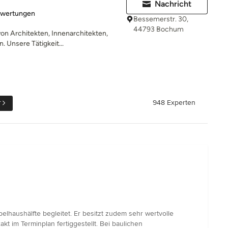
Nachricht
rtung: 5 von 5 Sternen
ewertungen
Bessemerstr. 30,
44793 Bochum
on Architekten, Innenarchitekten,
 Unsere Tätigkeit...
r
948 Experten
lhaushälfte begleitet. Er besitzt zudem sehr wertvolle
kt im Terminplan fertiggestellt. Bei baulichen