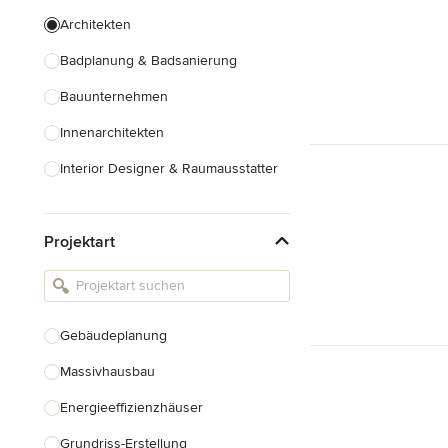
Architekten
Badplanung & Badsanierung
Bauunternehmen
Innenarchitekten
Interior Designer & Raumausstatter
Küchenplanung
Projektart
Landschaftsarchitekten
Armaturen & Sanitärbedarf
Beleuchtung
Gebäudeplanung
Einbauschränke
Massivhausbau
Alle anzeigen
Energieeffizienzhäuser
Grundriss-Erstellung