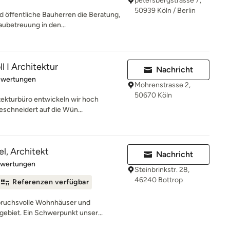
petersbergstrasse 7,
50939 Köln / Berlin
d öffentliche Bauherren die Beratung,
ubetreuung in den...
l I Architektur
Nachricht
rtung: 5 von 5 Sternen
ewertungen
Mohrenstrasse 2,
50670 Köln
tekturbüro entwickeln wir hoch
eschneidert auf die Wün...
l, Architekt
Nachricht
rtung: 5 von 5 Sternen
ewertungen
Steinbrinkstr. 28,
46240 Bottrop
Referenzen verfügbar
spruchsvolle Wohnhäuser und
biet. Ein Schwerpunkt unser...