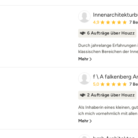
Innenarchitekturb
Durchschnittliche Bewe
4,9
7 B
6 Aufträge über Houzz
Durch jahrelange Erfahrungen i
klassischen Bereichen der Innen
Mehr
f \ A falkenberg A
Durchschnittliche Bewe
5,0
7 B
2 Aufträge über Houzz
Als Inhaberin eines kleinen, g
ich mich vornehmlich mit allen 
Mehr