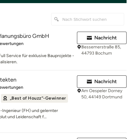
lanungsbüro GmbH
Nachricht
rtung: 5 von 5 Sternen
Bewertungen
Bessemerstraße 85,
44793 Bochum
Full Service für exklusive Bauprojekte -
alisieren.
itekten
Nachricht
rtung: 5 von 5 Sternen
Bewertungen
Am Oespeler Dorney
50, 44149 Dortmund
„Best of Houzz“-Gewinner
-Ingenieur (FH) und gelernter
blut und Leidenschaft f...