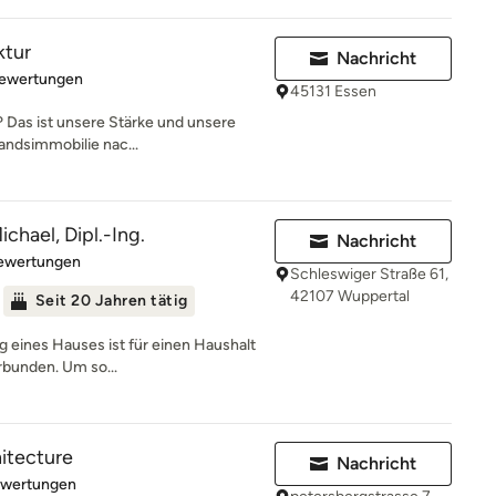
ktur
Nachricht
rtung: 5 von 5 Sternen
Bewertungen
45131 Essen
 Das ist unsere Stärke und unsere
andsimmobilie nac...
chael, Dipl.-Ing.
Nachricht
rtung: 4.6 von 5 Sternen
Bewertungen
Schleswiger Straße 61,
42107 Wuppertal
Seit 20 Jahren tätig
g eines Hauses ist für einen Haushalt
rbunden. Um so...
hitecture
Nachricht
rtung: 4.9 von 5 Sternen
ewertungen