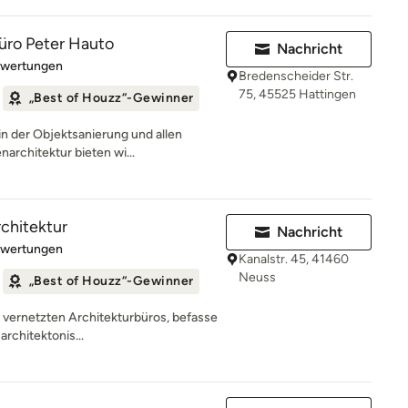
üro Peter Hauto
Nachricht
rtung: 4.9 von 5 Sternen
ewertungen
Bredenscheider Str.
75, 45525 Hattingen
„Best of Houzz“-Gewinner
n der Objektsanierung und allen
architektur bieten wi...
rchitektur
Nachricht
rtung: 5 von 5 Sternen
ewertungen
Kanalstr. 45, 41460
Neuss
„Best of Houzz“-Gewinner
ut vernetzten Architekturbüros, befasse
architektonis...