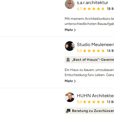
s.a.r.architektur
Durchschnittliche Bewe
4,7
18 
Mit meinem Architekturbüro be
unterschiedlichsten Bauaufgabe
Mehr
Studio Meuleneer
Durchschnittliche Bewe
5,0
14 
„Best of Houzz“-Gewin
Ein Haus zu bauen, umzubauen 
Entscheidung fürs Leben. Ganz g
Mehr
HUHN Architekte
Durchschnittliche Bewe
5,0
13 
Beratung zu Zuschüsse