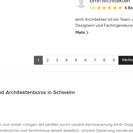
bmh Architekten
Durchschnittliche Bewe
5,0
6 B
bmh Architekten ist ein Team v
Designern und Fachingenieuren.
Mehr
Weite
1
2
3
4
5
6
7
8
9
d Architektenbüros in Schwelm
 und immer ruhigen Art perfekt durch unsere Kernsanierung einer Doppe
erlässliche und termintreue Arbeit abliefern. Unsere Sanierung wurde exa