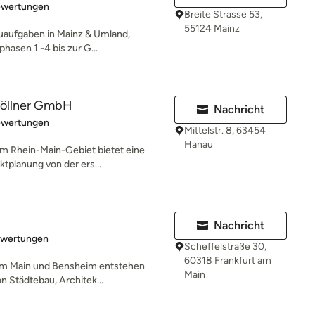
rtung: 5 von 5 Sternen
ewertungen
Breite Strasse 53,
55124 Mainz
auaufgaben in Mainz & Umland,
hasen 1 -4 bis zur G...
Göllner GmbH
Nachricht
rtung: 4.8 von 5 Sternen
ewertungen
Mittelstr. 8, 63454
Hanau
im Rhein-Main-Gebiet bietet eine
ktplanung von der ers...
Nachricht
rtung: 5 von 5 Sternen
ewertungen
Scheffelstraße 30,
60318 Frankfurt am
 am Main und Bensheim entstehen
Main
on Städtebau, Architek...