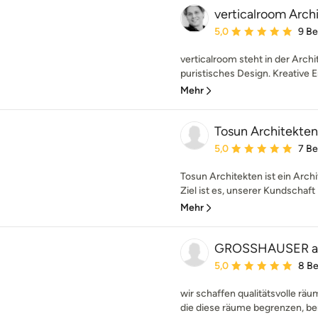
verticalroom Arch
Durchschnittliche Bewe
5,0
9 B
verticalroom steht in der Archi
puristisches Design. Kreative E
Mehr
Tosun Architekten
Durchschnittliche Bewe
5,0
7 B
Tosun Architekten ist ein Arc
Ziel ist es, unserer Kundschaft i
Mehr
GROSSHAUSER ar
Durchschnittliche Bewe
5,0
8 B
wir schaffen qualitätsvolle räu
die diese räume begrenzen, ber