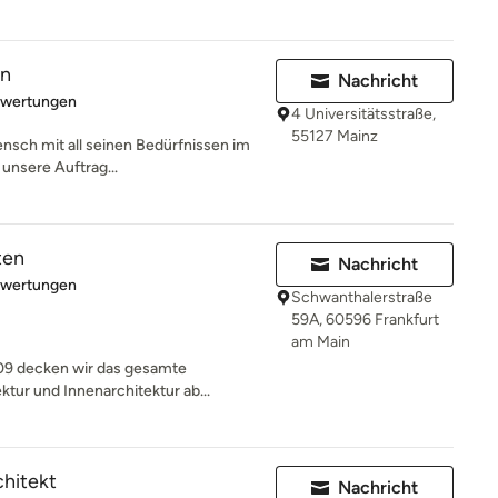
en
Nachricht
rtung: 5 von 5 Sternen
ewertungen
4 Universitätsstraße,
55127 Mainz
ensch mit all seinen Bedürfnissen im
 unsere Auftrag...
ten
Nachricht
rtung: 5 von 5 Sternen
ewertungen
Schwanthalerstraße
59A, 60596 Frankfurt
am Main
009 decken wir das gesamte
tur und Innenarchitektur ab...
chitekt
Nachricht