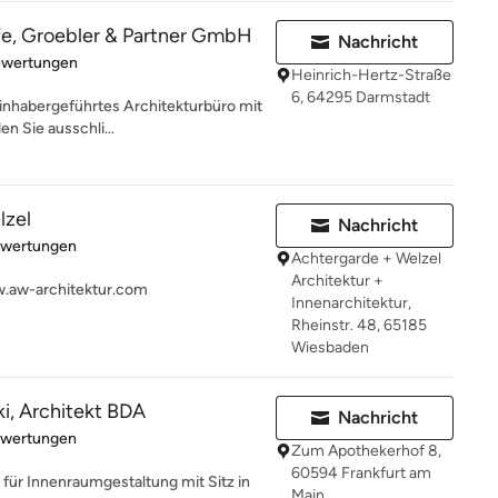
fe, Groebler & Partner GmbH
Nachricht
rtung: 5 von 5 Sternen
ewertungen
Heinrich-Hertz-Straße
6, 64295 Darmstadt
 inhabergeführtes Architekturbüro mit
n Sie ausschli...
lzel
Nachricht
rtung: 5 von 5 Sternen
ewertungen
Achtergarde + Welzel
Architektur +
.aw-architektur.com
Innenarchitektur,
Rheinstr. 48, 65185
Wiesbaden
ki, Architekt BDA
Nachricht
rtung: 5 von 5 Sternen
ewertungen
Zum Apothekerhof 8,
60594 Frankfurt am
ro für Innenraumgestaltung mit Sitz in
Main