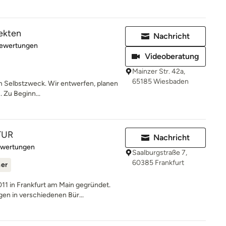
ekten
Nachricht
rtung: 4.9 von 5 Sternen
Bewertungen
Videoberatung
Mainzer Str. 42a,
65185 Wiesbaden
um Selbstzweck. Wir entwerfen, planen
. Zu Beginn...
TUR
Nachricht
rtung: 5 von 5 Sternen
ewertungen
Saalburgstraße 7,
60385 Frankfurt
ner
 in Frankfurt am Main gegründet.
n in verschiedenen Bür...