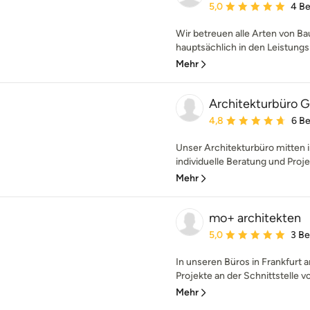
Durchschnittliche Bewe
5,0
4 B
Wir betreuen alle Arten von B
hauptsächlich in den Leistungsp
Mehr
Architekturbüro 
Durchschnittliche Bewe
4,8
6 B
Unser Architekturbüro mitten 
individuelle Beratung und Proje
Mehr
mo+ architekten
Durchschnittliche Bewe
5,0
3 B
In unseren Büros in Frankfurt
Projekte an der Schnittstelle v
Mehr