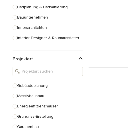
Badplanung & Badsanierung
Bauunternehmen
Innenarchitekten
Interior Designer & Raumausstatter
Küchenplanung
Projektart
Landschaftsarchitekten
Armaturen & Sanitärbedarf
Beleuchtung
Gebäudeplanung
Einbauschränke
Massivhausbau
Alle anzeigen
Energieeffizienzhäuser
Grundriss-Erstellung
Garagenbau