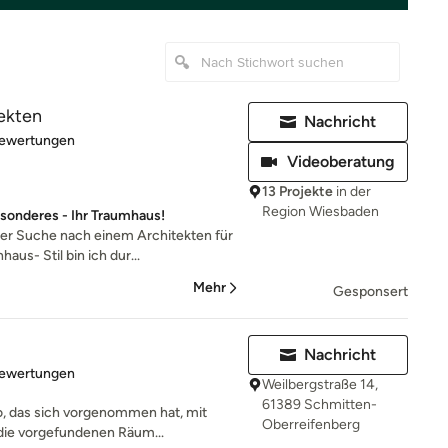
ekten
Nachricht
rtung: 4.9 von 5 Sternen
Bewertungen
Videoberatung
13 Projekte
in der
Region Wiesbaden
onderes - Ihr Traumhaus!
er Suche nach einem Architekten für
us- Stil bin ich dur...
Mehr
Gesponsert
Nachricht
rtung: 4.9 von 5 Sternen
Bewertungen
Weilbergstraße 14,
61389 Schmitten-
ro, das sich vorgenommen hat, mit
Oberreifenberg
die vorgefundenen Räum...