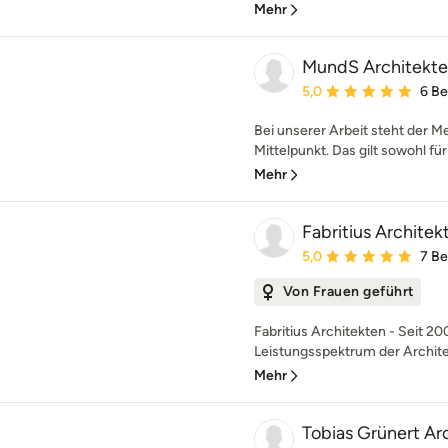
Mehr
MundS Architekt
Durchschnittliche Bewe
5,0
6 B
Bei unserer Arbeit steht der M
Mittelpunkt. Das gilt sowohl für
Mehr
Fabritius Architek
Durchschnittliche Bewe
5,0
7 B
Von Frauen geführt
Fabritius Architekten - Seit 2
Leistungsspektrum der Architek
Mehr
Tobias Grünert Ar