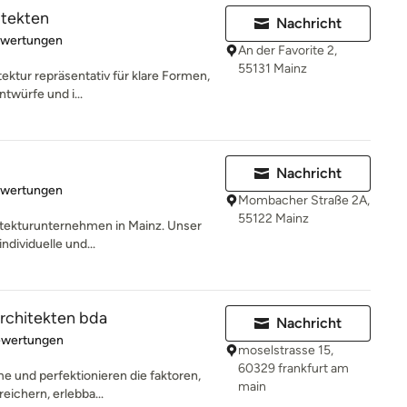
itekten
Nachricht
rtung: 5 von 5 Sternen
ewertungen
An der Favorite 2,
55131 Mainz
tektur repräsentativ für klare Formen,
ntwürfe und i...
Nachricht
rtung: 5 von 5 Sternen
ewertungen
Mombacher Straße 2A,
55122 Mainz
hitekturunternehmen in Mainz. Unser
ndividuelle und...
chitekten bda
Nachricht
rtung: 5 von 5 Sternen
ewertungen
moselstrasse 15,
60329 frankfurt am
me und perfektionieren die faktoren,
main
eichern, erlebba...