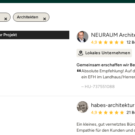
Architekten
NEURAUM Archit
r Projekt
Durchschnittliche Bewe
4,9
12 
Lokales Unternehmen
Gemeinsam erschaffen wir Bes
Absolute Empfehlung! Auf d
ein EFH im Landhaus/Herrenha
– HU-737551088
habes-architektur
Durchschnittliche Bewe
4,9
21 
Ein kleines, gut vernetztes Bü
Empathie für den Kunden und 