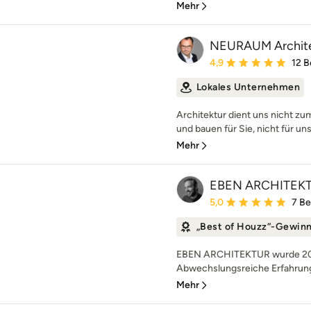
Mehr
NEURAUM Archit
Durchschnittliche Bewe
4,9
12 
Lokales Unternehmen
Architektur dient uns nicht z
und bauen für Sie, nicht für uns
Mehr
EBEN ARCHITEK
Durchschnittliche Bewe
5,0
7 B
„Best of Houzz“-Gewin
EBEN ARCHITEKTUR wurde 2011
Abwechslungsreiche Erfahrunge
Mehr