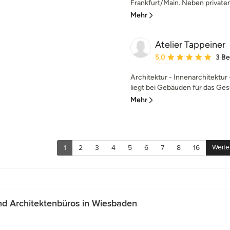
Frankfurt/Main. Neben privat
Mehr
Atelier Tappeiner
Durchschnittliche Bewe
5,0
3 B
Architektur - Innenarchitektur
liegt bei Gebäuden für das Ges
Mehr
Weite
1
2
3
4
5
6
7
8
16
d Architektenbüros in Wiesbaden