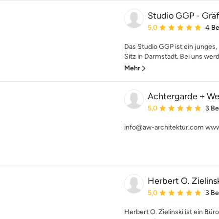
Studio GGP - Grä
Durchschnittliche Bewe
5,0
4 B
Das Studio GGP ist ein junges,
Sitz in Darmstadt. Bei uns werde
Mehr
Achtergarde + We
Durchschnittliche Bewe
5,0
3 B
info@aw-architektur.com www
Herbert O. Zielins
Durchschnittliche Bewe
5,0
3 B
Herbert O. Zielinski ist ein Bü