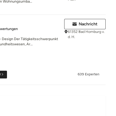
em Wohnungsumba...
Nachricht
rtung: 5 von 5 Sternen
ewertungen
61352 Bad Homburg v.
d. H.
 - Design Der Tätigkeitsschwerpunkt
undheitswesen, Ar...
r
639 Experten