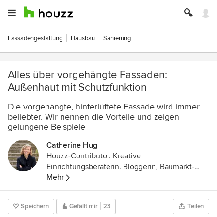
Fassadengestaltung
Hausbau
Sanierung
Alles über vorgehängte Fassaden:
Außenhaut mit Schutzfunktion
Die vorgehängte, hinterlüftete Fassade wird immer
beliebter. Wir nennen die Vorteile und zeigen
gelungene Beispiele
Catherine Hug
Houzz-Contributor. Kreative
Einrichtungsberaterin. Bloggerin, Baumarkt-
Stammkundin und DIY-Expertin. Mutter zweier
Mehr
Töchter und stolze Besitzerin eines sehr alten
Wohnwagens mit Vorliebe für Schlichtes,
Speichern
Gefällt mir
23
Teilen
Schönes und Skandinavien.