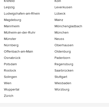
Krefeld
Köln
Leipzig
Leverkusen
Ludwigshafen-am-Rhein
Lübeck
Magdeburg
Mainz
Mannheim
Mönchen­gladbach
Mülheim-an-der-Ruhr
München
Münster
Neuss
Nürnberg
Oberhausen
Offenbach-am-Main
Oldenburg
Osnabrück
Paderborn
Potsdam
Regensburg
Rostock
Saarbrücken
Solingen
Stuttgart
Wien
Wiesbaden
Wuppertal
Würzburg
Zürich