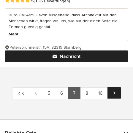
Durchschnittliche Bewertung: 5 von 5 Sternen
5,0
(6 Bewertungen)
Büro Dall'Armi Davon ausgehend, dass Architektur auf den
Menschen wirkt, fragen wir uns, wie auf der einen Seite die
Formen günstig gestal...
Mehr
Petersbrunnerstr. 15A, 82319 Starnberg
Nachricht
5
6
7
8
16