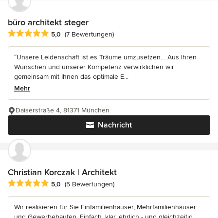
büro architekt steger
Durchschnittliche Bewertung: 5 von 5 Sternen
5,0
(7 Bewertungen)
“Unsere Leidenschaft ist es Träume umzusetzen… Aus Ihren
Wünschen und unserer Kompetenz verwirklichen wir
gemeinsam mit Ihnen das optimale E...
Mehr
Daiserstraße 4, 81371 München
Nachricht
Christian Korczak | Architekt
Durchschnittliche Bewertung: 5 von 5 Sternen
5,0
(5 Bewertungen)
Wir realisieren für Sie Einfamilienhäuser, Mehrfamilienhäuser
und Gewerbebauten. Einfach, klar, ehrlich - und gleichzeitig