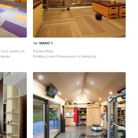
WAND 1
tons violets et
Fresko-Vlies
rlande
Shabby-Look Fitnessraum in Hamburg
urs de pampa
farbe, hellem
noble