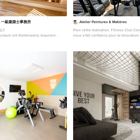
EN 一級建築士事務所
Atelier Peintures & Matières
抜け
Pour cette réalisation, Fitness Club C
ssraum mit Kletterwand, braunem
nous a fait confiance pour la rénovation
braunem Boden in Kyoto
Nos équipes ont installé ces panneaux 
Panespol Systems innovants en polyuré
parfaitement les briques rouges symbol
caractère authentique des rues New-Yo
Ambiance moderne et urbaine garantie 