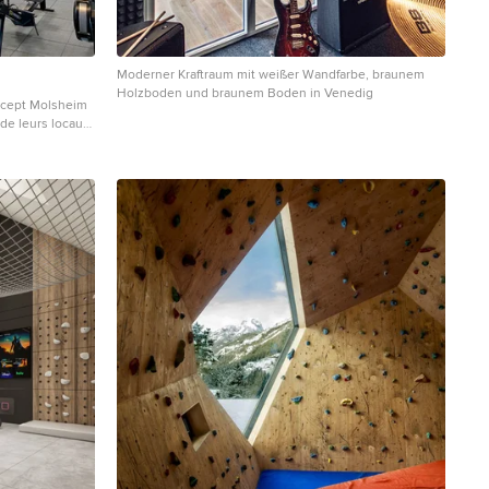
Moderner Kraftraum mit weißer Wandfarbe, braunem
Holzboden und braunem Boden in Venedig
oncept Molsheim
 de leurs locaux.
décoratifs
thane imitant
isant le
rkaises.
!!