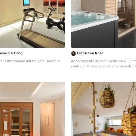
amaiti & Cangi
District en Rose
ger Fitnessraum mit beigem Boden in
Appartamento su due livelli sito all’ulti
centro di Milano completamente ristrutt
servizio Full Service.
Moderner Fitnessraum mit grauem Bode