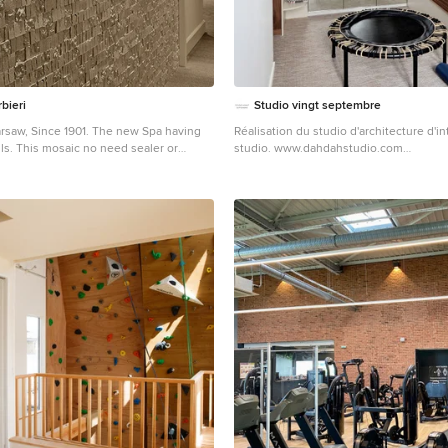
bieri
Studio vingt septembre
arsaw, Since 1901. The new Spa having
Réalisation du studio d'architecture d'i
ls. This mosaic no need sealer or
studio. www.dahdahstudio.com
is no absorbent and the surface is
Moderner Fitnessraum in Straßburg
to clean.