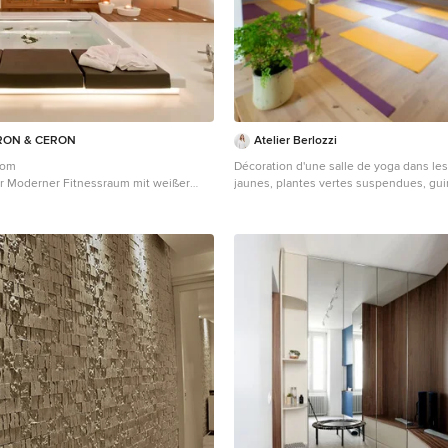
RON & CERON
Atelier Berlozzi
com
Décoration d'une salle de yoga dans les 
er Moderner Fitnessraum mit weißer
jaunes, plantes vertes suspendues, gui
braunem Holzboden in Baltimore
lumineuse accrochée à un bambou, fle
Mittelgroßer Yogaraum mit weißer Wand
Holzboden und braunem Boden in Gre