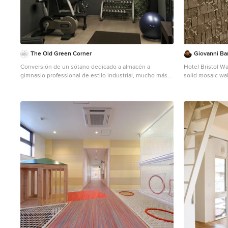
The Old Green Corner
Giovanni Bar
Conversión de un sótano dedicado a almacén a
Hotel Bristol W
gimnasio professional de estilo industrial, mucho más
solid mosaic wal
agradable y chic. Trabajamos con un presupuesto
maintenance. It 
reducido para intentar con lo mínimo hacer el máximo
extremely easy 
impacto y para eso pusimos: un falso lucernario con
paneles LED que encajaban en los paneles reticulares
del techo existente, aplicándole un vinilo de ramas para
añadir interés y que la vista de los visitantes se vaya
hacia arriba y así les de más sensación de amplitud y
altura y que ni se den cuenta que el espacio no tiene
ventanas.