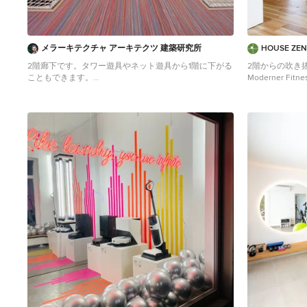
メラーキテクチャ アーキテクツ 建築研究所
HOUSE Z
2階廊下です。タワー遊具やネット遊具から1階に下がる
2階からの吹き
こともできます。
Moderner Fitne
Mittelgroßer Moderner Fitnessraum mit Kletterwand in
Holzboden und 
Osaka