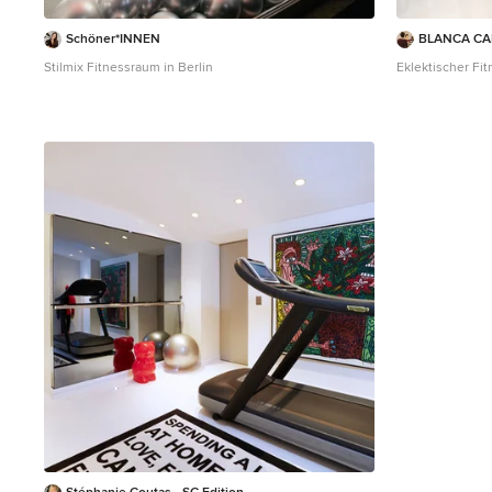
Schöner*INNEN
BLANCA CANO
Stilmix Fitnessraum in Berlin
Eklektischer Fi