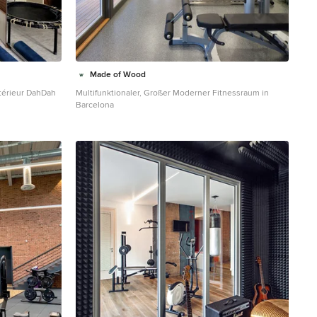
Made of Wood
ntérieur DahDah
Multifunktionaler, Großer Moderner Fitnessraum in
Barcelona