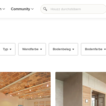
n
Community
Typ
Wandfarbe
Bodenbelag
Bodenfarbe