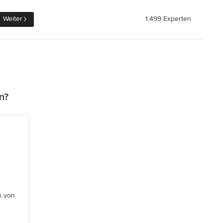
Weiter
1.499 Experten
n?
n von