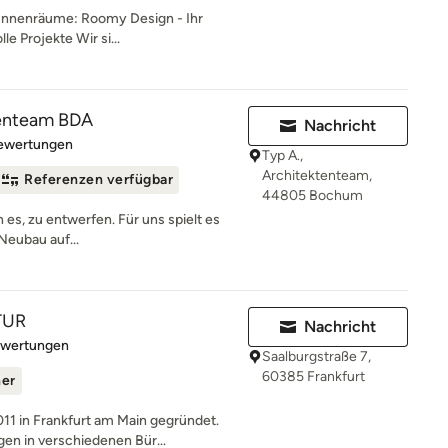
e Innenräume: Roomy Design - Ihr
e Projekte Wir si...
tenteam BDA
Nachricht
rtung: 5 von 5 Sternen
Bewertungen
Typ A.,
Architektenteam,
Referenzen verfügbar
44805 Bochum
n es, zu entwerfen. Für uns spielt es
Neubau auf...
TUR
Nachricht
rtung: 5 von 5 Sternen
ewertungen
Saalburgstraße 7,
60385 Frankfurt
ner
 in Frankfurt am Main gegründet.
n in verschiedenen Bür...