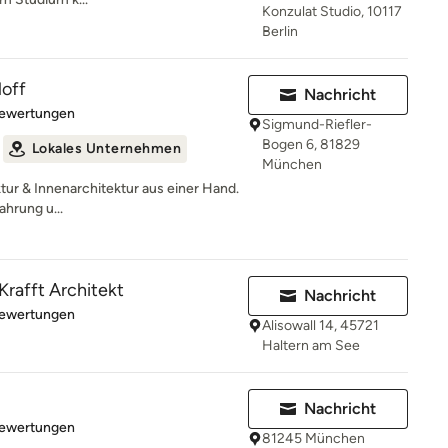
Konzulat Studio, 10117
Berlin
loff
Nachricht
rtung: 5 von 5 Sternen
Bewertungen
Sigmund-Riefler-
Bogen 6, 81829
Lokales Unternehmen
München
tur & Innenarchitektur aus einer Hand.
hrung u...
 Krafft Architekt
Nachricht
rtung: 5 von 5 Sternen
Bewertungen
Alisowall 14, 45721
Haltern am See
Nachricht
rtung: 5 von 5 Sternen
Bewertungen
81245 München