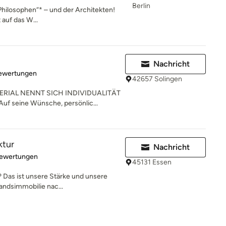
Berlin
r Philosophen“* – und der Architekten!
auf das W...
Nachricht
rtung: 4.9 von 5 Sternen
Bewertungen
42657 Solingen
RIAL NENNT SICH INDIVIDUALITÄT
uf seine Wünsche, persönlic...
ktur
Nachricht
rtung: 5 von 5 Sternen
Bewertungen
45131 Essen
 Das ist unsere Stärke und unsere
andsimmobilie nac...