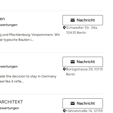
ten
Nachricht
rtung: 5 von 5 Sternen
ewertungen
Schwedter Str. 34a,
10435 Berlin
burg und Mecklenburg-Vorpommern. Wir
l-typische Bauten i...
Nachricht
rtung: 5 von 5 Sternen
ewertungen
Borsigstrasse 29, 10115
Berlin
ade the decision to stay in Germany
 like it refle...
 ARCHITEKT
Nachricht
rtung: 5 von 5 Sternen
Bewertungen
Hähnelstraße 14, 12159