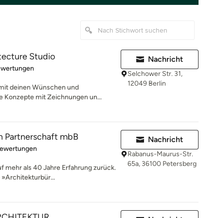
tecture Studio
Nachricht
rtung: 5 von 5 Sternen
ewertungen
Selchower Str. 31,
12049 Berlin
t mit deinen Wünschen und
re Konzepte mit Zeichnungen un...
n Partnerschaft mbB
Nachricht
rtung: 5 von 5 Sternen
Bewertungen
Rabanus-Maurus-Str.
65a, 36100 Petersberg
uf mehr als 40 Jahre Erfahrung zurück.
»Architekturbür...
RCHITEKTUR