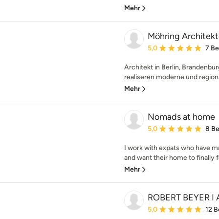
Mehr
Möhring Architek
Durchschnittliche Bewe
5,0
7 B
Architekt in Berlin, Branden
realiseren moderne und regiona
Mehr
Nomads at home
Durchschnittliche Bewe
5,0
8 B
I work with expats who have m
and want their home to finally feel
Mehr
ROBERT BEYER I
Durchschnittliche Bewe
5,0
12 