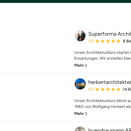
Superforma Archi
Durchschnittliche Bewe
5,0
8 B
Unser Architekturbüro starte
Erwartungen. Wir erstellen kla
Mehr
herbertarchitekte
Durchschnittliche Bewe
5,0
14 
Unser Architekturbüro blickt a
1980 von Wolfgang Herbert als 
Mehr
buerobaumann A