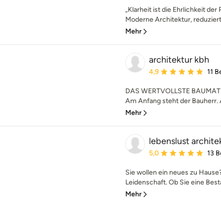
„Klarheit ist die Ehrlichkeit de
Moderne Architektur, reduziert 
Mehr
architektur kbh
Durchschnittliche Bewe
4,9
11 
DAS WERTVOLLSTE BAUMATE
Am Anfang steht der Bauherr. A
Mehr
lebenslust archite
Durchschnittliche Bewe
5,0
13 
Sie wollen ein neues zu Hause?
Leidenschaft. Ob Sie eine Best
Mehr