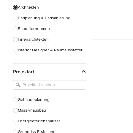
Architekten
Badplanung & Badsanierung
Bauunternehmen
Innenarchitekten
Interior Designer & Raumausstatter
Küchenplanung
Projektart
Landschaftsarchitekten
Armaturen & Sanitärbedarf
Beleuchtung
Gebäudeplanung
Einbauschränke
Massivhausbau
Alle anzeigen
Energieeffizienzhäuser
Grundriss-Erstellung