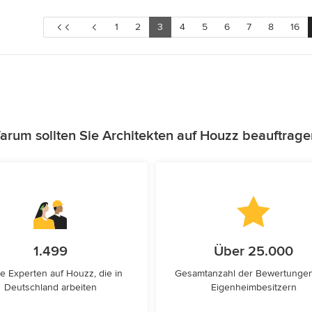
1
2
3
4
5
6
7
8
16
arum sollten Sie Architekten auf Houzz beauftrage
1.499
Über 25.000
e Experten auf Houzz, die in
Gesamtanzahl der Bewertunge
Deutschland arbeiten
Eigenheimbesitzern