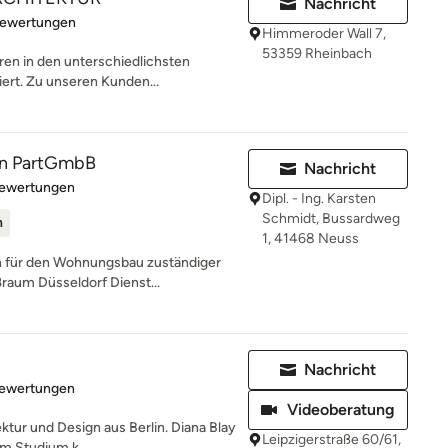
Nachricht
rtung: 4.9 von 5 Sternen
Bewertungen
Himmeroder Wall 7,
53359 Rheinbach
hren in den unterschiedlichsten
ert. Zu unseren Kunden...
n PartGmbB
Nachricht
rtung: 5 von 5 Sternen
Bewertungen
Dipl. - Ing. Karsten
Schmidt, Bussardweg
n
1, 41468 Neuss
 für den Wohnungsbau zuständiger
ßraum Düsseldorf Dienst...
Nachricht
rtung: 5 von 5 Sternen
Bewertungen
Videoberatung
ktur und Design aus Berlin. Diana Blay
Leipzigerstraße 60/61,
m Studium k...