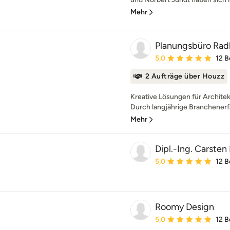
Mehr
Planungsbüro Rad
Durchschnittliche Bewe
5,0
12 
2 Aufträge über Houzz
Kreative Lösungen für Architek
Durch langjährige Branchenerfa
Mehr
Dipl.-Ing. Carsten
Durchschnittliche Bewe
5,0
12 
Roomy Design
Durchschnittliche Bewe
5,0
12 