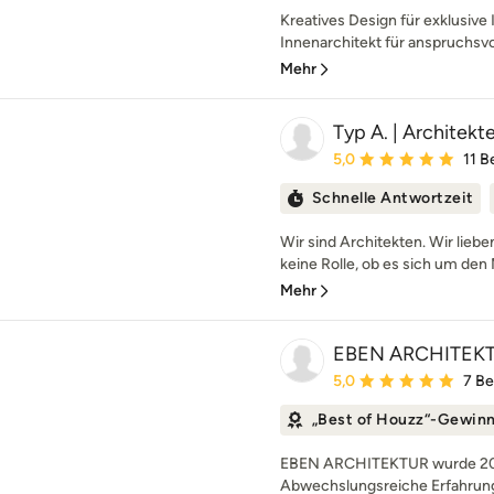
Kreatives Design für exklusiv
Innenarchitekt für anspruchsvoll
Mehr
Typ A. | Architek
Durchschnittliche Bewe
5,0
11 
Schnelle Antwortzeit
Wir sind Architekten. Wir liebe
keine Rolle, ob es sich um den 
Mehr
EBEN ARCHITEK
Durchschnittliche Bewe
5,0
7 B
„Best of Houzz“-Gewin
EBEN ARCHITEKTUR wurde 2011
Abwechslungsreiche Erfahrunge