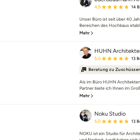
Durchschnittliche Bewe
4,9
14 
Unser Büro ist seit über 40 Ja
Bereichen des Hochbaus etabli
Mehr
HUHN Architekte
Durchschnittliche Bewe
5,0
13 
Beratung zu Zuschüsse
Als im Büro HUHN Architekten
Partner biete ich Ihnen im Gro
Mehr
Noku Studio
Durchschnittliche Bewe
5,0
13 
NOKU ist ein Studio für Archite
und Norbert Jundt haben sich i